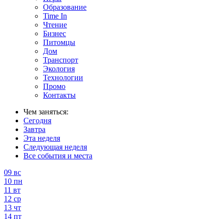
Образование
Time In
Чтение
Бизнес
Питомцы
Дом
Транспорт
Экология
Технологии
Промо
Контакты
Чем заняться:
Сегодня
Завтра
Эта неделя
Следующая неделя
Все события и места
09
вс
10
пн
11
вт
12
ср
13
чт
14
пт