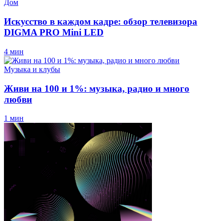
Дом
Искусство в каждом кадре: обзор телевизора
DIGMA PRO Mini LED
4 мин
Музыка и клубы
Живи на 100 и 1%: музыка, радио и много
любви
1 мин