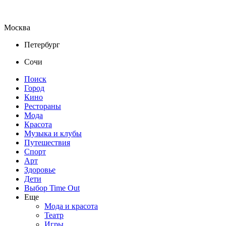
Москва
Петербург
Сочи
Поиск
Город
Кино
Рестораны
Мода
Красота
Музыка и клубы
Путешествия
Спорт
Арт
Здоровье
Дети
Выбор Time Out
Еще
Мода и красота
Театр
Игры