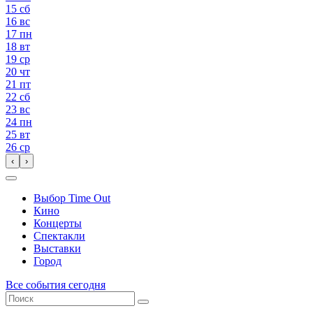
15
сб
16
вс
17
пн
18
вт
19
ср
20
чт
21
пт
22
сб
23
вс
24
пн
25
вт
26
ср
‹
›
Выбор Time Out
Кино
Концерты
Спектакли
Выставки
Город
Все события сегодня