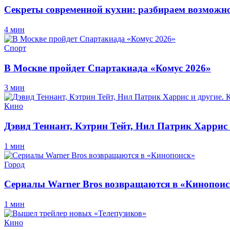
Секреты современной кухни: разбираем возможно
4 мин
Спорт
В Москве пройдет Спартакиада «Комус 2026»
3 мин
Кино
Дэвид Теннант, Кэтрин Тейт, Нил Патрик Харрис 
1 мин
Город
Сериалы Warner Bros возвращаются в «Кинопоис
1 мин
Кино