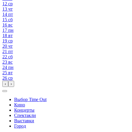
12
ср
13
чт
14
пт
15
сб
16
вс
17
пн
18
вт
19
ср
20
чт
21
пт
22
сб
23
вс
24
пн
25
вт
26
ср
‹
›
Выбор Time Out
Кино
Концерты
Спектакли
Выставки
Город