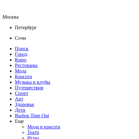
Москва
Петербург
Сочи
Поиск
Город
Кино
Рестораны
Мода
Красота
Музыка и клубы
Путешествия
Спорт
Арт
Здоровье
Дети
Выбор Time Out
Еще
Мода и красота
Театр
Игры