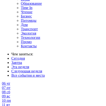
Образование
Time In
Чтение
Бизнес
Питомцы
Дом
Транспорт
Экология
Технологии
Промо
Контакты
Чем заняться:
Сегодня
Завтра
Эта неделя
Следующая неделя
Все события и места
06
чт
07
пт
08
сб
09
вс
10
пн
11
вт