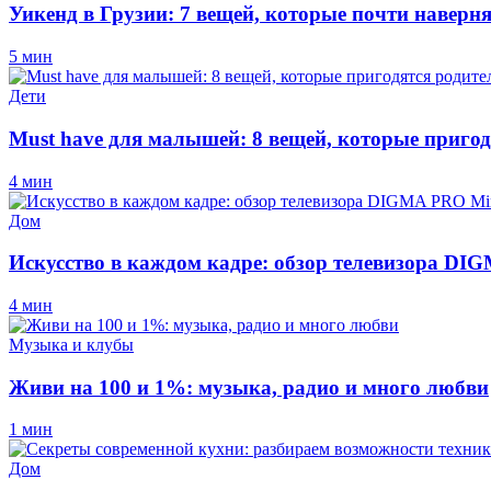
Уикенд в Грузии: 7 вещей, которые почти наверн
5 мин
Дети
Must have для малышей: 8 вещей, которые пригод
4 мин
Дом
Искусство в каждом кадре: обзор телевизора D
4 мин
Музыка и клубы
Живи на 100 и 1%: музыка, радио и много любви
1 мин
Дом