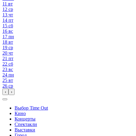
11
вт
12
ср
13
чт
14
пт
15
сб
16
вс
17
пн
18
вт
19
ср
20
чт
21
пт
22
сб
23
вс
24
пн
25
вт
26
ср
‹
›
Выбор Time Out
Кино
Концерты
Спектакли
Выставки
Город