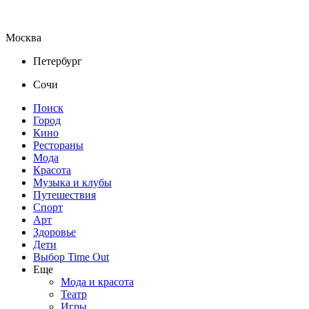
Москва
Петербург
Сочи
Поиск
Город
Кино
Рестораны
Мода
Красота
Музыка и клубы
Путешествия
Спорт
Арт
Здоровье
Дети
Выбор Time Out
Еще
Мода и красота
Театр
Игры