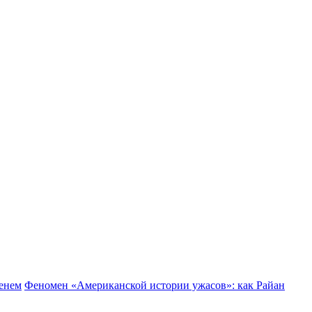
менем
Феномен «Американской истории ужасов»: как Райан