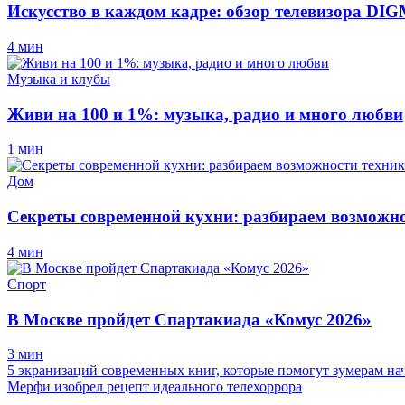
Искусство в каждом кадре: обзор телевизора D
4 мин
Музыка и клубы
Живи на 100 и 1%: музыка, радио и много любви
1 мин
Дом
Секреты современной кухни: разбираем возможно
4 мин
Спорт
В Москве пройдет Спартакиада «Комус 2026»
3 мин
5 экранизаций современных книг, которые помогут зумерам нач
Мерфи изобрел рецепт идеального телехоррора