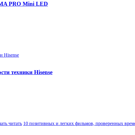
IGMA PRO Mini LED
сти техники Hisense
ать читать
10 позитивных и легких фильмов, проверенных вре