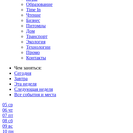
Образование
Time In
Чтение
Бизнес
Питомцы
Дом
Транспорт
Экология
Технологии
Промо
Контакты
Чем заняться:
Сегодня
Завтра
Эта неделя
Следующая неделя
Все события и места
05
ср
06
чт
07
пт
08
сб
09
вс
10
пн