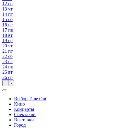
12
ср
13
чт
14
пт
15
сб
16
вс
17
пн
18
вт
19
ср
20
чт
21
пт
22
сб
23
вс
24
пн
25
вт
26
ср
‹
›
Выбор Time Out
Кино
Концерты
Спектакли
Выставки
Город