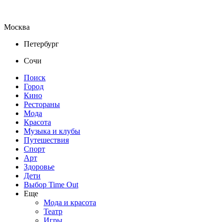
Москва
Петербург
Сочи
Поиск
Город
Кино
Рестораны
Мода
Красота
Музыка и клубы
Путешествия
Спорт
Арт
Здоровье
Дети
Выбор Time Out
Еще
Мода и красота
Театр
Игры