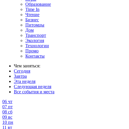
Образование
Time In
Чтение
Бизнес
Питомцы
Дом
Транспорт
Экология
Технологии
Промо
Контакты
Чем заняться:
Сегодня
Завтра
Эта неделя
Следующая неделя
Все события и места
06
чт
07
пт
08
сб
09
вс
10
пн
11
вт