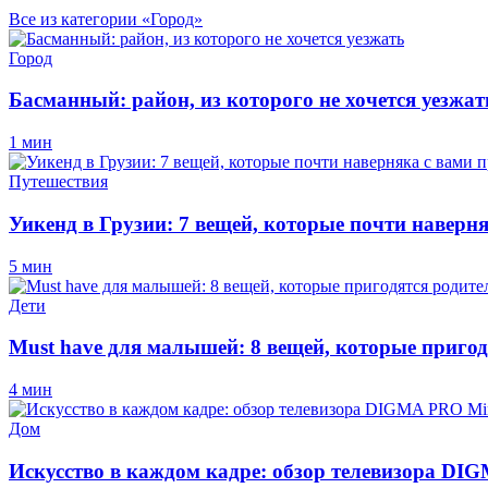
Все из категории «Город»
Город
Басманный: район, из которого не хочется уезжат
1 мин
Путешествия
Уикенд в Грузии: 7 вещей, которые почти наверн
5 мин
Дети
Must have для малышей: 8 вещей, которые пригод
4 мин
Дом
Искусство в каждом кадре: обзор телевизора D