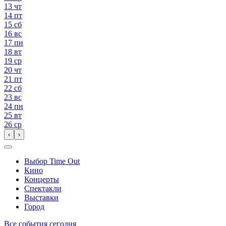
13
чт
14
пт
15
сб
16
вс
17
пн
18
вт
19
ср
20
чт
21
пт
22
сб
23
вс
24
пн
25
вт
26
ср
‹
›
Выбор Time Out
Кино
Концерты
Спектакли
Выставки
Город
Все события сегодня