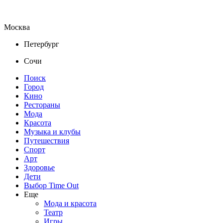
Москва
Петербург
Сочи
Поиск
Город
Кино
Рестораны
Мода
Красота
Музыка и клубы
Путешествия
Спорт
Арт
Здоровье
Дети
Выбор Time Out
Еще
Мода и красота
Театр
Игры