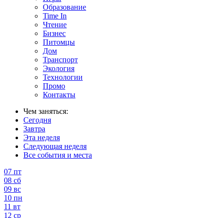
Образование
Time In
Чтение
Бизнес
Питомцы
Дом
Транспорт
Экология
Технологии
Промо
Контакты
Чем заняться:
Сегодня
Завтра
Эта неделя
Следующая неделя
Все события и места
07
пт
08
сб
09
вс
10
пн
11
вт
12
ср