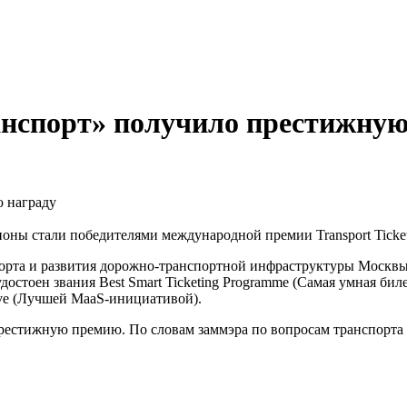
нспорт» получило престижную
оны стали победителями международной премии Transport Ticket
порта и развития дорожно-транспортной инфраструктуры Москвы
остоен звания Best Smart Ticketing Programme (Самая умная бил
ive (Лучшей MaaS-инициативой).
 престижную премию. По словам заммэра по вопросам транспорта