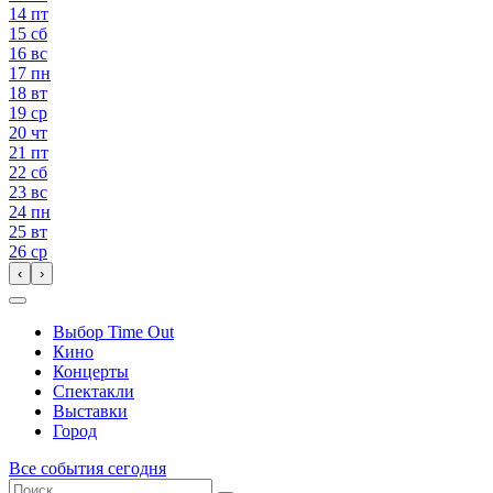
14
пт
15
сб
16
вс
17
пн
18
вт
19
ср
20
чт
21
пт
22
сб
23
вс
24
пн
25
вт
26
ср
‹
›
Выбор Time Out
Кино
Концерты
Спектакли
Выставки
Город
Все события сегодня