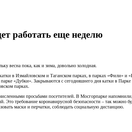
дет работать еще неделю
ку весна пока, как и зима, довольно холодная.
катки в Измайловском и Таганском парках, в парках «Фили» и «
 в парке «Дубки». Закрываются с сегодняшнего дня катки в Парк
вском парках.
численными просьбами посетителей. В Мосгорпарке напомнили, ч
ый. Это требование коронавирусной безопасности – так можно б
льзовать маски и перчатки, соблюдать социальную дистанцию.