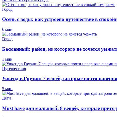
Город
Осень с воды: как устроено путешествие в спокой
6 мин
Город
Басманный: район, из которого не хочется уезжат
1 мин
Путешествия
Уикенд в Грузии: 7 вещей, которые почти наверн
5 мин
Дети
Must have для малышей: 8 вещей, которые пригод