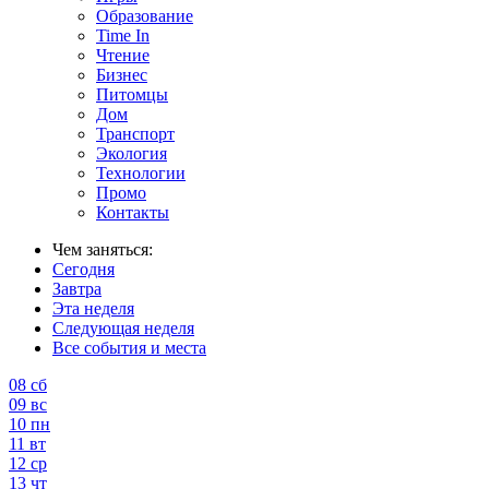
Образование
Time In
Чтение
Бизнес
Питомцы
Дом
Транспорт
Экология
Технологии
Промо
Контакты
Чем заняться:
Сегодня
Завтра
Эта неделя
Следующая неделя
Все события и места
08
сб
09
вс
10
пн
11
вт
12
ср
13
чт