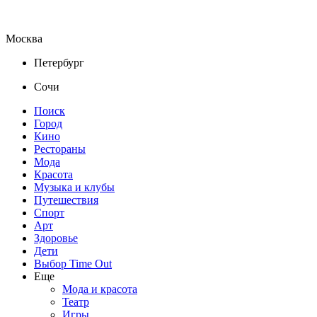
Москва
Петербург
Сочи
Поиск
Город
Кино
Рестораны
Мода
Красота
Музыка и клубы
Путешествия
Спорт
Арт
Здоровье
Дети
Выбор Time Out
Еще
Мода и красота
Театр
Игры