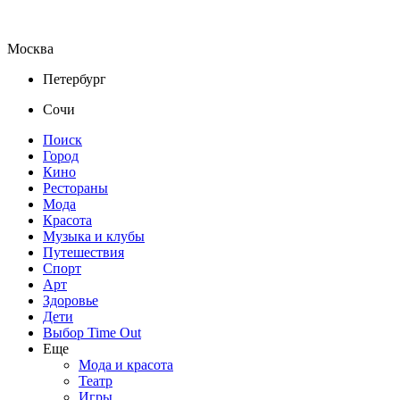
Москва
Петербург
Сочи
Поиск
Город
Кино
Рестораны
Мода
Красота
Музыка и клубы
Путешествия
Спорт
Арт
Здоровье
Дети
Выбор Time Out
Еще
Мода и красота
Театр
Игры