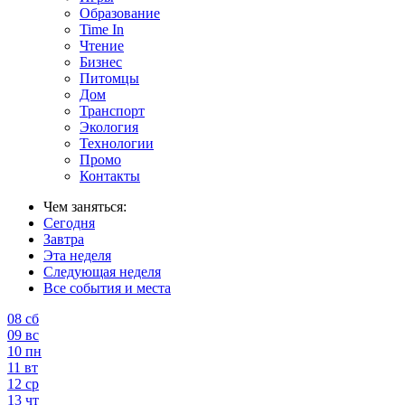
Образование
Time In
Чтение
Бизнес
Питомцы
Дом
Транспорт
Экология
Технологии
Промо
Контакты
Чем заняться:
Сегодня
Завтра
Эта неделя
Следующая неделя
Все события и места
08
сб
09
вс
10
пн
11
вт
12
ср
13
чт