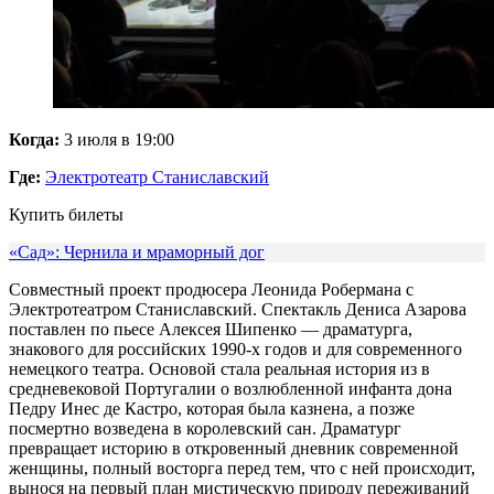
Когда:
3 июля в 19:00
Где:
Электротеатр Станиславский
Купить билеты
«Сад»: Чернила и мраморный дог
Совместный проект продюсера Леонида Робермана с
Электротеатром Станиславский. Спектакль Дениса Азарова
поставлен по пьесе Алексея Шипенко — драматурга,
знакового для российских 1990-х годов и для современного
немецкого театра. Основой стала реальная история из в
средневековой Португалии о возлюбленной инфанта дона
Педру Инес де Кастро, которая была казнена, а позже
посмертно возведена в королевский сан. Драматург
превращает историю в откровенный дневник современной
женщины, полный восторга перед тем, что с ней происходит,
вынося на первый план мистическую природу переживаний