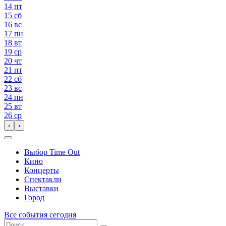
14
пт
15
сб
16
вс
17
пн
18
вт
19
ср
20
чт
21
пт
22
сб
23
вс
24
пн
25
вт
26
ср
‹
›
Выбор Time Out
Кино
Концерты
Спектакли
Выставки
Город
Все события сегодня