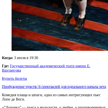
Когда:
3 июля в 19:30
Где:
Государственный академический театр имени Е.
Вахтангова
Купить билеты
Пробуждение чувств: 6 спектаклей для идеального начала лета
Комедия плаща и шпаги, одна из самых интригующих пьес
Лопе де Веги.
«”Дурочка” — пьеса о молодости, о любви, о противоречивых