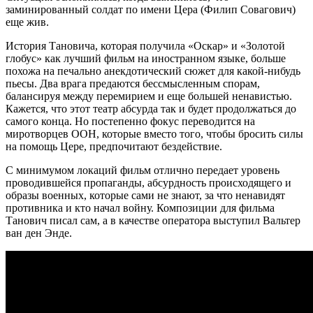
заминированный солдат по имени Цера (Филип Совагович)
еще жив.
История Тановича, которая получила «Оскар» и «Золотой
глобус» как лучший фильм на иностранном языке, больше
похожа на печально анекдотический сюжет для какой-нибудь
пьесы. Два врага предаются бессмысленным спорам,
балансируя между перемирием и еще большей ненавистью.
Кажется, что этот театр абсурда так и будет продолжаться до
самого конца. Но постепенно фокус переводится на
миротворцев ООН, которые вместо того, чтобы бросить силы
на помощь Цере, предпочитают бездействие.
С минимумом локаций фильм отлично передает уровень
проводившейся пропаганды, абсурдность происходящего и
образы военных, которые сами не знают, за что ненавидят
противника и кто начал войну. Композиции для фильма
Танович писал сам, а в качестве оператора выступил Вальтер
ван ден Энде.