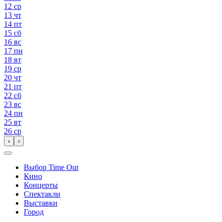
12
ср
13
чт
14
пт
15
сб
16
вс
17
пн
18
вт
19
ср
20
чт
21
пт
22
сб
23
вс
24
пн
25
вт
26
ср
‹
›
Выбор Time Out
Кино
Концерты
Спектакли
Выставки
Город