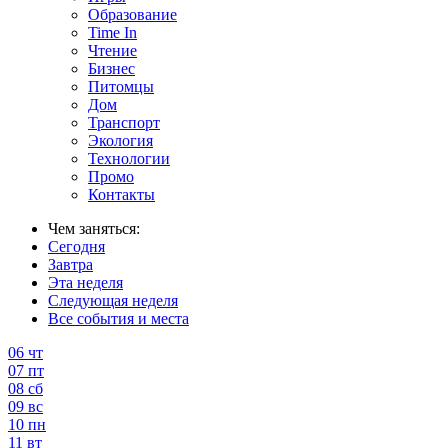
Образование
Time In
Чтение
Бизнес
Питомцы
Дом
Транспорт
Экология
Технологии
Промо
Контакты
Чем заняться:
Сегодня
Завтра
Эта неделя
Следующая неделя
Все события и места
06
чт
07
пт
08
сб
09
вс
10
пн
11
вт