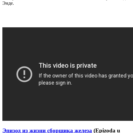
Энде.
Эпизод из жизни сборщика железа
(Epizoda u