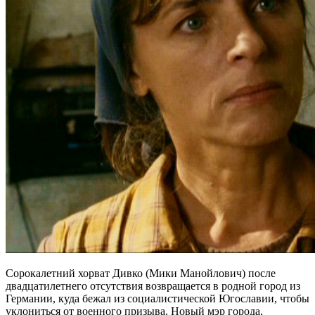
Сорокалетний хорват Дивко (Мики Манойлович) после
двадцатилетнего отсутствия возвращается в родной город из
Германии, куда бежал из социалистической Югославии, чтобы
уклониться от военного призыва. Новый мэр города,