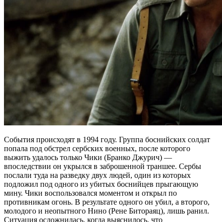
События происходят в 1994 году. Группа боснийских солдат
попала под обстрел сербских военных, после которого
выжить удалось только Чики (Бранко Джурич) —
впоследствии он укрылся в заброшенной траншее. Сербы
послали туда на разведку двух людей, один из которых
подложил под одного из убитых боснийцев прыгающую
мину. Чики воспользовался моментом и открыл по
противникам огонь. В результате одного он убил, а второго,
молодого и неопытного Нино (Рене Битораяц), лишь ранил.
Ситуация осложнилась, когда выяснилось, что