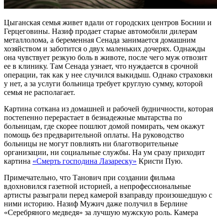
Цыганская семья живет вдали от городских центров Боснии и
Герцеговины. Назиф продает старые автомобили дилерам
металлолома, а беременная Сенада занимается домашним
хозяйством и заботится о двух маленьких дочерях. Однажды
она чувствует резкую боль в животе, после чего муж отвозит
ее в клинику. Там Сенада узнает, что нуждается в срочной
операции, так как у нее случился выкидыш. Однако страховки
у нет, а за услуги больница требует круглую сумму, которой
семья не располагает.
Картина соткана из домашней и рабочей будничности, которая
постепенно перерастает в безнадежные мытарства по
больницам, где скорее пошлют домой помирать, чем окажут
помощь без предварительной оплаты. На руководство
больницы не могут повлиять ни благотворительные
организации, ни социальные службы. На ум сразу приходит
картина
«Смерть господина Лазареску»
Кристи Пую.
Примечательно, что Танович при создании фильма
вдохновился газетной историей, а непрофессиональные
артисты разыграли перед камерой взаправду произошедшую с
ними историю. Назиф Мужич даже получил в Берлине
«Серебряного медведя» за лучшую мужскую роль. Камера