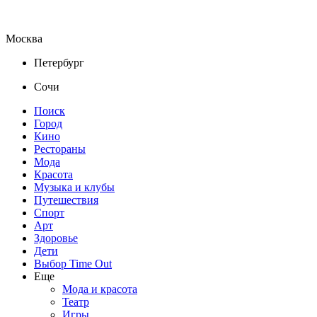
Москва
Петербург
Сочи
Поиск
Город
Кино
Рестораны
Мода
Красота
Музыка и клубы
Путешествия
Спорт
Арт
Здоровье
Дети
Выбор Time Out
Еще
Мода и красота
Театр
Игры