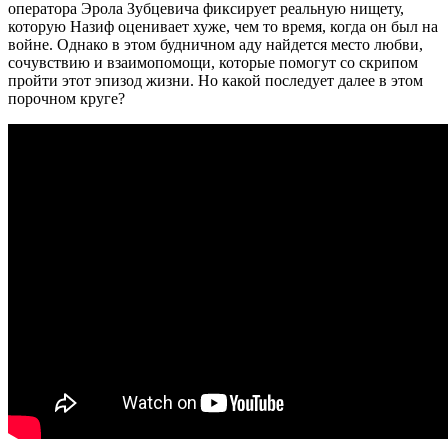
оператора Эрола Зубцевича фиксирует реальную нищету,
которую Назиф оценивает хуже, чем то время, когда он был на
войне. Однако в этом будничном аду найдется место любви,
сочувствию и взаимопомощи, которые помогут со скрипом
пройти этот эпизод жизни. Но какой последует далее в этом
порочном круге?