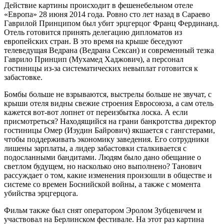
Действие картины происходит в фешенебельном отеле
«Европа» 28 июня 2014 года. Ровно сто лет назад в Сараево
Гаврилой Принципом был убит эрцгерцог Франц Фердинанд.
Отель готовится принять делегацию дипломатов из
европейских стран. В это время на крыше беседуют
телеведущая Ведрана (Ведрана Сексан) и современный тезка
Гаврило Принцип (Мухамед Хаджович), а персонал
гостиницы из-за систематических невыплат готовится к
забастовке.
Бомбы больше не взрываются, выстрелы больше не звучат, с
крыши отеля видны свежие строения Евросоюза, а сам отель
кажется вот-вот лопнет от переизбытка лоска. А если
присмотреться? Находящийся на грани банкротства директор
гостиницы Омер (Изудин Байрович) якшается с гангстерами,
чтобы поддерживать экономику заведения. Его сотрудники
лишены зарплаты, а лидер забастовки сталкивается с
подосланными бандитами. Людям было дано обещание о
светлом будущем, но насколько оно выполнено? Танович
рассуждает о том, какие изменения произошли в обществе и
системе со времен Боснийской войны, а также с момента
убийства эрцгерцога.
Фильм также был снят оператором Эролом Зубцевичем и
участвовал на Берлинском фестивале. На этот раз картина