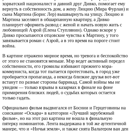
хорватский националист и давний друг Дивко, помогает ему
вернуть в собственность дом, а жену Люцию (Мира Фурлан) и
сына Мартина (Борис Лер) вышвырнуть на улицу. Люцию и
Мартина заселяют в обшарпанную квартиру, а Дивко
планирует оформить развод с женой и начать новую жить с
любовницей Азрой (Елена Ступлянин). Однако вскоре у
Дивко просыпаются отцовские чувства к Мартину, у того
завязывается роман с Азрой, а в это время на пороге стоит
война.
В картине отражено мирное время, но тревога и беспокойство
от этого не становятся меньше. Мэр ведет активный передел
собственности, его громилы избивают прежнего мэра-
коммуниста, когда тот пытается протестовать, в город уже
пробирается пропаганда, а некогда близкие друзья вот-вот
встанут по разные стороны баррикад. Самой войны мы не
увидим — только взрывы в казармах в финале на фоне
примирения близких людей, о судьбах которых остается
только гадать.
Официально фильм выдвигался от Боснии и Герцеговины на
соискание «Оскара» в категории «Лучший зарубежный
фильм», но на этот раз картина не вошла в финальную
пятерку номинантов. Лента выдержана в той же аутентичной
манере, что и «Ничья земля», и также снята Вальтером ван ден