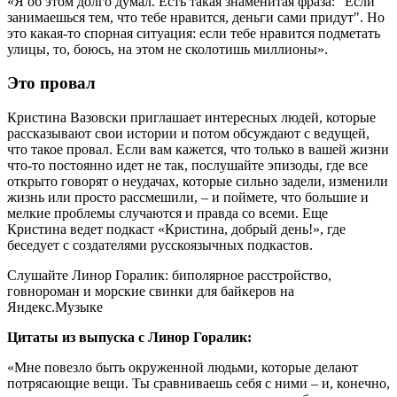
«Я об этом долго думал. Есть такая знаменитая фраза: "Если
занимаешься тем, что тебе нравится, деньги сами придут". Но
это какая-то спорная ситуация: если тебе нравится подметать
улицы, то, боюсь, на этом не сколотишь миллионы».
Это провал
Кристина Вазовски приглашает интересных людей, которые
рассказывают свои истории и потом обсуждают с ведущей,
что такое провал. Если вам кажется, что только в вашей жизни
что-то постоянно идет не так, послушайте эпизоды, где все
открыто говорят о неудачах, которые сильно задели, изменили
жизнь или просто рассмешили, – и поймете, что большие и
мелкие проблемы случаются и правда со всеми. Еще
Кристина ведет подкаст «Кристина, добрый день!», где
беседует с создателями русскоязычных подкастов.
Слушайте Линор Горалик: биполярное расстройство,
говнороман и морские свинки для байкеров на
Яндекс.Музыке
Цитаты из выпуска с Линор Горалик:
«Мне повезло быть окруженной людьми, которые делают
потрясающие вещи. Ты сравниваешь себя с ними – и, конечно,