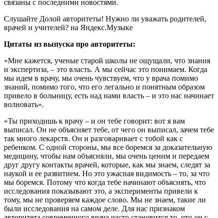
связаны с последними новостями.
Слушайте Долой авторитеты! Нужно ли уважать родителей,
врачей и учителей? на Яндекс.Музыке
Цитаты из выпуска про авторитеты:
«Мне кажется, ученые старой школы не ощущали, что знания
и экспертиза, – это власть. А мы сейчас это понимаем. Когда
мы идем в врачу, мы очень чувствуем, что у врача помимо
знаний, помимо того, что его легально и понятным образом
привело в больницу, есть над нами власть – и это нас начинает
волновать».
«Ты приходишь к врачу – и он тебе говорит: вот я вам
выписал. Он не объясняет тебе, от чего он выписал, зачем тебе
так много лекарств. Он и разговаривает с тобой как с
ребенком. С одной стороны, мы все боремся за доказательную
медицину, чтобы нам объясняли, мы очень ценим и передаем
друг другу контакты врачей, которые, как мы знаем, следят за
наукой и ее развитием. Но это ужасная видимость – то, за что
мы боремся. Потому что когда тебе начинают объяснять, что
исследования показывают это, а эксперименты привели к
тому, мы не проверяем каждое слово. Мы не знаем, такие ли
были исследования на самом деле. Для нас признаком
авторитета современного врача часто становится то, что он с