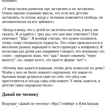
полезно».
«У меня тысяча развилок про заставлять и не заставлять.
Очень хорошо понимаю мысль, что если все детство
заставлять, то потом, когда у человека появляется свобода, он
автоматически на все забивает».
«Когда я вижу, что у детей не застелена постель, я могу им
сказать. И угадайте с трех раз, что они мне отвечают? Они
отвечают: "Щас". Я вообще считаю, что нужно посвятить
этому слову спецвыпуск подкаста. Это слово произносится в
миллионе разных вариаций и часто приводит к конфликту. Я
несколько раз детям уже напрямую говорил, что ненавижу это
слово – прекрасно знаю, что "щас" может означать "через
минуту", но, скорее всего, это просто форма "нет"».
«Почему мне кажется важным, чтобы дети помогали по дому?
Чтобы у них не было ложного ощущения, что какие-то
бытовые вещи делаются сами по себе, что обед сам
приготовится и посуда сама себя помоет. У меня, кажется, в
детстве такое ощущение было».
Давай по чесноку
Ведущие «Давай по чесноку» Ира Стомберг и Юля Бандак