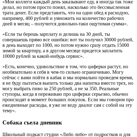
«Мои коллеги каждый день заказывают еду, я иногда так тоже
делал, но потом просто понял, насколько это бессмысленная
трата денег. Если представить, что на один обед я расходую,
например, 400 рублей и умножить на количество рабочих
дней в месяц – получится довольно-таки ощутимая сумма».
«Если ты берешь зарплату и делишь на 30 дней, ты
совершаешь прямо все ошибки: вот ты получил 30000 рублей,
в день выходит по 1000, но потом нужно сразу отдать 15000
зимой за квартиру, а в другом месяце придется заплатить
10000 рублей за какой-нибудь сервис».
«Есть, конечно, удовольствие в том, что циферки растут, но
необязательно я себя в чем-то сильно ограничиваю. Могу
сейчас с вами пойти в кабак и мы нормально проведем время,
я не буду пытаться выпить только два напитка вместо трех, но
могу выбрать пиво за 250 рублей, а не за 350. Реальные
ступоры, когда я переживаю про циферки серьезно, обычно
происходят в момент больших покупок. Если мы говорим про
ежедневные расходы, я уже не веду диалог сам с собой на эту
тему».
Собака съела дневник
Школьный подкаст студии «Либо либо» от подростков и для