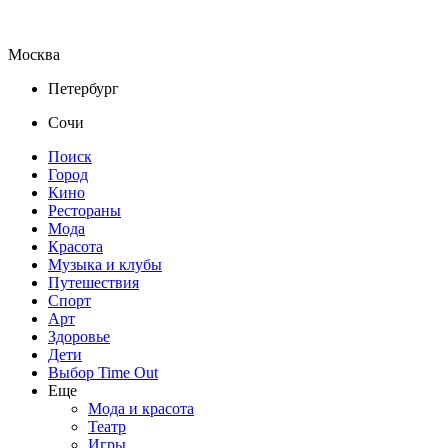
Москва
Петербург
Сочи
Поиск
Город
Кино
Рестораны
Мода
Красота
Музыка и клубы
Путешествия
Спорт
Арт
Здоровье
Дети
Выбор Time Out
Еще
Мода и красота
Театр
Игры