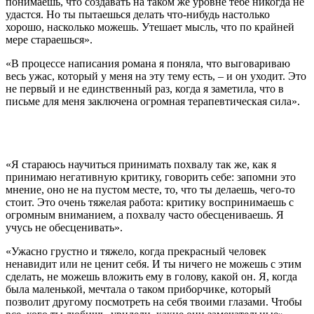
понимаешь, что создавать на таком же уровне тебе никогда не
удастся. Но ты пытаешься делать что-нибудь настолько
хорошо, насколько можешь. Утешает мысль, что по крайней
мере стараешься».
«В процессе написания романа я поняла, что выговариваю
весь ужас, который у меня на эту тему есть, – и он уходит. Это
не первый и не единственный раз, когда я заметила, что в
письме для меня заключена огромная терапевтическая сила».
«Я стараюсь научиться принимать похвалу так же, как я
принимаю негативную критику, говорить себе: запомни это
мнение, оно не на пустом месте, то, что ты делаешь, чего-то
стоит. Это очень тяжелая работа: критику воспринимаешь с
огромным вниманием, а похвалу часто обесцениваешь. Я
учусь не обесценивать».
«Ужасно грустно и тяжело, когда прекрасный человек
ненавидит или не ценит себя. И ты ничего не можешь с этим
сделать, не можешь вложить ему в голову, какой он. Я, когда
была маленькой, мечтала о таком приборчике, который
позволит другому посмотреть на себя твоими глазами. Чтобы