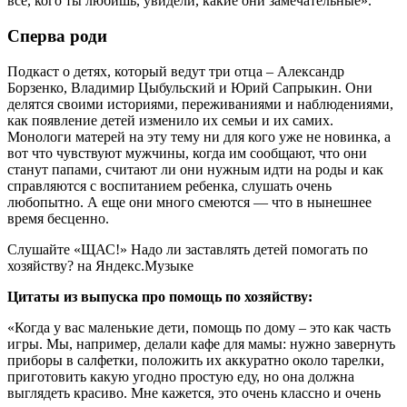
все, кого ты любишь, увидели, какие они замечательные».
Сперва роди
Подкаст о детях, который ведут три отца – Александр
Борзенко, Владимир Цыбульский и Юрий Сапрыкин. Они
делятся своими историями, переживаниями и наблюдениями,
как появление детей изменило их семьи и их самих.
Монологи матерей на эту тему ни для кого уже не новинка, а
вот что чувствуют мужчины, когда им сообщают, что они
станут папами, считают ли они нужным идти на роды и как
справляются с воспитанием ребенка, слушать очень
любопытно. А еще они много смеются — что в нынешнее
время бесценно.
Слушайте «ЩАС!» Надо ли заставлять детей помогать по
хозяйству? на Яндекс.Музыке
Цитаты из выпуска про помощь по хозяйству:
«Когда у вас маленькие дети, помощь по дому – это как часть
игры. Мы, например, делали кафе для мамы: нужно завернуть
приборы в салфетки, положить их аккуратно около тарелки,
приготовить какую угодно простую еду, но она должна
выглядеть красиво. Мне кажется, это очень классно и очень