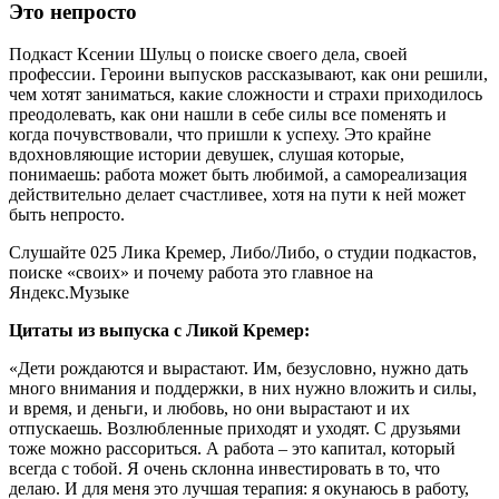
Это непросто
Подкаст Ксении Шульц о поиске своего дела, своей
профессии. Героини выпусков рассказывают, как они решили,
чем хотят заниматься, какие сложности и страхи приходилось
преодолевать, как они нашли в себе силы все поменять и
когда почувствовали, что пришли к успеху. Это крайне
вдохновляющие истории девушек, слушая которые,
понимаешь: работа может быть любимой, а самореализация
действительно делает счастливее, хотя на пути к ней может
быть непросто.
Слушайте 025 Лика Кремер, Либо/Либо, о студии подкастов,
поиске «своих» и почему работа это главное на
Яндекс.Музыке
Цитаты из выпуска с Ликой Кремер:
«Дети рождаются и вырастают. Им, безусловно, нужно дать
много внимания и поддержки, в них нужно вложить и силы,
и время, и деньги, и любовь, но они вырастают и их
отпускаешь. Возлюбленные приходят и уходят. С друзьями
тоже можно рассориться. А работа – это капитал, который
всегда с тобой. Я очень склонна инвестировать в то, что
делаю. И для меня это лучшая терапия: я окунаюсь в работу,