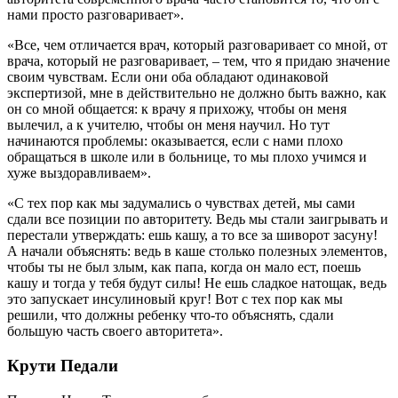
нами просто разговаривает».
«Все, чем отличается врач, который разговаривает со мной, от
врача, который не разговаривает, – тем, что я придаю значение
своим чувствам. Если они оба обладают одинаковой
экспертизой, мне в действительно не должно быть важно, как
он со мной общается: к врачу я прихожу, чтобы он меня
вылечил, а к учителю, чтобы он меня научил. Но тут
начинаются проблемы: оказывается, если с нами плохо
обращаться в школе или в больнице, то мы плохо учимся и
хуже выздоравливаем».
«С тех пор как мы задумались о чувствах детей, мы сами
сдали все позиции по авторитету. Ведь мы стали заигрывать и
перестали утверждать: ешь кашу, а то все за шиворот засуну!
А начали объяснять: ведь в каше столько полезных элементов,
чтобы ты не был злым, как папа, когда он мало ест, поешь
кашу и тогда у тебя будут силы! Не ешь сладкое натощак, ведь
это запускает инсулиновый круг! Вот с тех пор как мы
решили, что должны ребенку что-то объяснять, сдали
большую часть своего авторитета».
Крути Педали