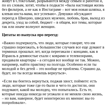
живут в Стокгольме, разрываются между семьей и работой и,
по их словам, хотят, чтобы в подкасте «была настоящая жизнь
без фильтров, а не как в Инстаграме – вот моя новая шляпка, я
клевая инста-мама, все успеваю». Девушки обсуждают
переезд в Швецию, шведских мужчин, любовь, брак, выход из
декрета, уход за собой, бюджет – в общем, все темы, которые
так или иначе волнуют женщин.
Цитаты из выпуска про переезд:
«Важно подчеркнуть, что люди, которые говорят, что им
страшно переезжать, в большинстве случаев все еще думают в
терминах прошлых лет, когда переезжали с концами, как в
Израиль в девяностые ехали с коврами и телевизорами,
продавали квартиры – а сегодня все вообще не так. Можно,
например, найти практику на полгода. Особенно если ты
молодой и без детей – это вообще не проблема. Страшно да,
будет, но ты всегда можешь вернуться».
«Если вы боитесь вернуться, поджав хвост, поймите: есть
люди, которые тоже где-то были и чего-то достигли, они
подумают, какой вы молодец, что попытались. Есть те,
которые никуда никогда не уезжали и не меняли свою жизнь,
– но вам, наверное, будет неинтересно их мнение: вы-то
попробовали».