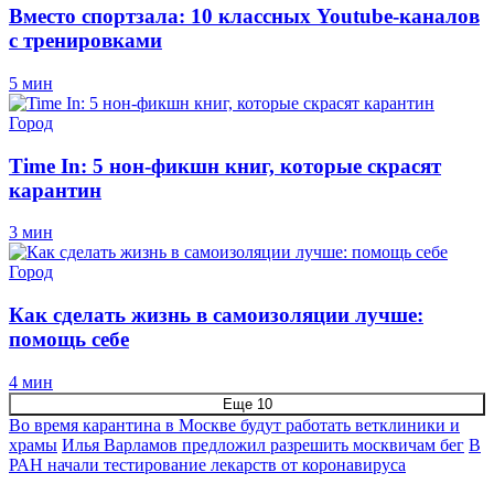
Вместо спортзала: 10 классных Youtube-каналов
с тренировками
5 мин
Город
Time In: 5 нон-фикшн книг, которые скрасят
карантин
3 мин
Город
Как сделать жизнь в самоизоляции лучше:
помощь себе
4 мин
Еще 10
Во время карантина в Москве будут работать ветклиники и
храмы
Илья Варламов предложил разрешить москвичам бег
В
РАН начали тестирование лекарств от коронавируса