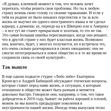
«Я думаю, ключевой момент в том, что человек хочет
переехать, чтобы решить свои проблемы. Но ты в любую
страну везешь свою голову со своими тараканами. И если у
тебя на родине не было никаких перспектив и ты за всю
жизнь не выучил ни одного иностранного языка и не сделал
карьеру, а думаешь: ах, перееду-ка я в Швецию или в Америку
– и все тут же станет прекрасным и золотым, то это не так.
Это самая большая ошибка переезжающих, когда они решают,
что в другой стране у них будет классная жизнь. Возможно
она, конечно, будет, у многих получается, но я встречала тех,
кто очень сильно разочаровался в своих ожиданиях: они не
смогли интегрироваться в новое общество и в то же время не
сохранили связь со своей культурой».
Так вышло
В еще одном подкасте студии «Либо либо» Екатерина
Кронгауз и Андрей Бабицкий обсуждают этические вопросы,
которые ставит перед нами жизнь, и ситуации, к которым
отношение в обществе может быть разным и меняется
довольно быстро. Говорили они, например, о том, что такое
добродетель в 2019 году, бывает ли работа хорошей и плохой,
можем ли мы винить предыдущие поколения в
неустроенности нашей жизни. Иногда темы выпусков тесно