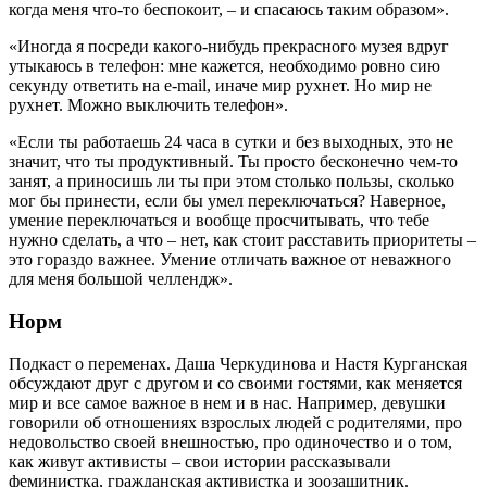
когда меня что-то беспокоит, – и спасаюсь таким образом».
«Иногда я посреди какого-нибудь прекрасного музея вдруг
утыкаюсь в телефон: мне кажется, необходимо ровно сию
секунду ответить на e-mail, иначе мир рухнет. Но мир не
рухнет. Можно выключить телефон».
«Если ты работаешь 24 часа в сутки и без выходных, это не
значит, что ты продуктивный. Ты просто бесконечно чем-то
занят, а приносишь ли ты при этом столько пользы, сколько
мог бы принести, если бы умел переключаться? Наверное,
умение переключаться и вообще просчитывать, что тебе
нужно сделать, а что – нет, как стоит расставить приоритеты –
это гораздо важнее. Умение отличать важное от неважного
для меня большой челлендж».
Норм
Подкаст о переменах. Даша Черкудинова и Настя Курганская
обсуждают друг с другом и со своими гостями, как меняется
мир и все самое важное в нем и в нас. Например, девушки
говорили об отношениях взрослых людей с родителями, про
недовольство своей внешностью, про одиночество и о том,
как живут активисты – свои истории рассказывали
феминистка, гражданская активистка и зоозащитник.