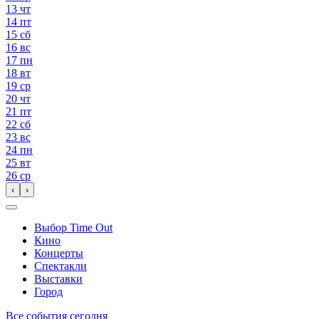
13
чт
14
пт
15
сб
16
вс
17
пн
18
вт
19
ср
20
чт
21
пт
22
сб
23
вс
24
пн
25
вт
26
ср
‹
›
Выбор Time Out
Кино
Концерты
Спектакли
Выставки
Город
Все события сегодня