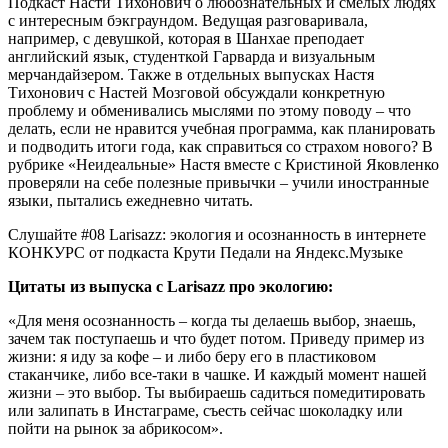
Подкаст Насти Тихонович о любознательных и смелых людях
с интересным бэкграундом. Ведущая разговаривала,
например, с девушкой, которая в Шанхае преподает
английский язык, студенткой Гарварда и визуальным
мерчандайзером. Также в отдельных выпусках Настя
Тихонович с Настей Мозговой обсуждали конкретную
проблему и обменивались мыслями по этому поводу – что
делать, если не нравится учебная программа, как планировать
и подводить итоги года, как справиться со страхом нового? В
рубрике «Неидеальные» Настя вместе с Кристиной Яковленко
проверяли на себе полезные привычки – учили иностранные
языки, пытались ежедневно читать.
Слушайте #08 Larisazz: экология и осознанность в интернете
КОНКУРС от подкаста Крути Педали на Яндекс.Музыке
Цитаты из выпуска с Larisazz про экологию:
«Для меня осознанность – когда ты делаешь выбор, знаешь,
зачем так поступаешь и что будет потом. Приведу пример из
жизни: я иду за кофе – и либо беру его в пластиковом
стаканчике, либо все-таки в чашке. И каждый момент нашей
жизни – это выбор. Ты выбираешь садиться помедитировать
или залипать в Инстаграме, съесть сейчас шоколадку или
пойти на рынок за абрикосом».