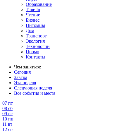
Образование
Time In
Чтение
Бизнес
Питомцы
Дом
Транспорт
Экология
Технологии
Промо
Контакты
Чем заняться:
Сегодня
Завтра
Эта неделя
Следующая неделя
Все события и места
07
пт
08
сб
09
вс
10
пн
11
вт
12
ср