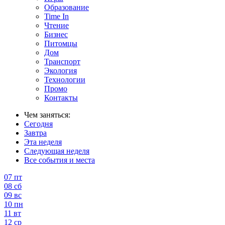
Образование
Time In
Чтение
Бизнес
Питомцы
Дом
Транспорт
Экология
Технологии
Промо
Контакты
Чем заняться:
Сегодня
Завтра
Эта неделя
Следующая неделя
Все события и места
07
пт
08
сб
09
вс
10
пн
11
вт
12
ср