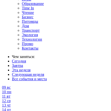
Образование
Time In
Чтение
Бизнес
Питомцы
Дом
Транспорт
Экология
Технологии
Промо
Контакты
Чем заняться:
Сегодня
Завтра
Эта неделя
Следующая неделя
Все события и места
09
вс
10
пн
11
вт
12
ср
13
чт
14
пт