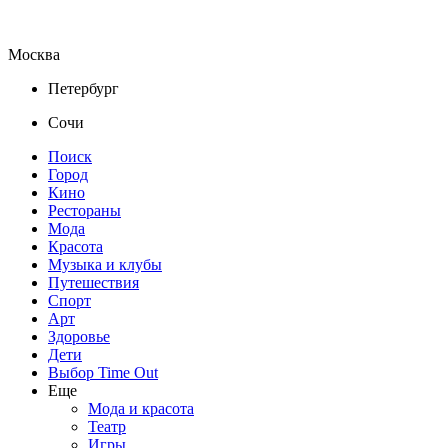
Москва
Петербург
Сочи
Поиск
Город
Кино
Рестораны
Мода
Красота
Музыка и клубы
Путешествия
Спорт
Арт
Здоровье
Дети
Выбор Time Out
Еще
Мода и красота
Театр
Игры