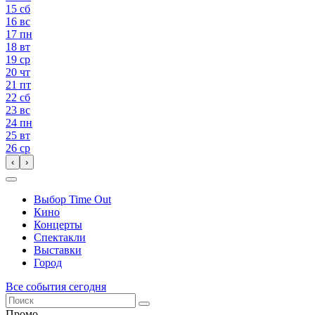
15
сб
16
вс
17
пн
18
вт
19
ср
20
чт
21
пт
22
сб
23
вс
24
пн
25
вт
26
ср
‹
›
Выбор Time Out
Кино
Концерты
Спектакли
Выставки
Город
Все события сегодня
Промо