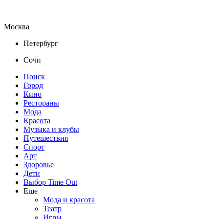
Москва
Петербург
Сочи
Поиск
Город
Кино
Рестораны
Мода
Красота
Музыка и клубы
Путешествия
Спорт
Арт
Здоровье
Дети
Выбор Time Out
Еще
Мода и красота
Театр
Игры