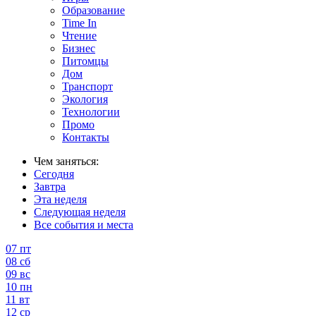
Образование
Time In
Чтение
Бизнес
Питомцы
Дом
Транспорт
Экология
Технологии
Промо
Контакты
Чем заняться:
Сегодня
Завтра
Эта неделя
Следующая неделя
Все события и места
07
пт
08
сб
09
вс
10
пн
11
вт
12
ср