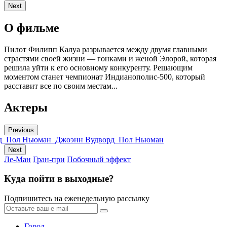
Next
О фильме
Пилот Филипп Калуа разрывается между двумя главными
страстями своей жизни — гонками и женой Элорой, которая
решила уйти к его основному конкуренту. Решающим
моментом станет чемпионат Индианополис-500, который
расставит все по своим местам...
Актеры
Previous
д
Пол Ньюман
Джоэнн Вудворд
Пол Ньюман
Next
Ле-Ман
Гран-при
Побочный эффект
Куда пойти в выходные?
Подпишитесь на еженедельную рассылку
Город