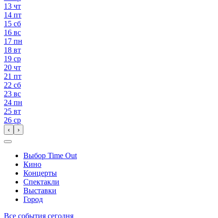
13
чт
14
пт
15
сб
16
вс
17
пн
18
вт
19
ср
20
чт
21
пт
22
сб
23
вс
24
пн
25
вт
26
ср
‹
›
Выбор Time Out
Кино
Концерты
Спектакли
Выставки
Город
Все события сегодня