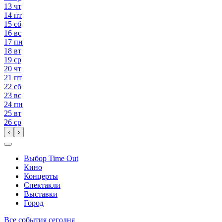
13
чт
14
пт
15
сб
16
вс
17
пн
18
вт
19
ср
20
чт
21
пт
22
сб
23
вс
24
пн
25
вт
26
ср
‹
›
Выбор Time Out
Кино
Концерты
Спектакли
Выставки
Город
Все события сегодня