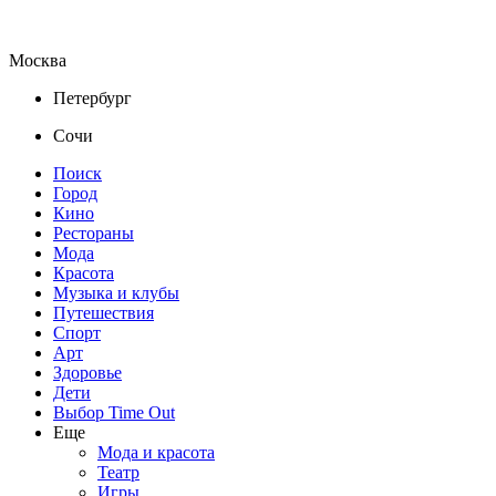
Москва
Петербург
Сочи
Поиск
Город
Кино
Рестораны
Мода
Красота
Музыка и клубы
Путешествия
Спорт
Арт
Здоровье
Дети
Выбор Time Out
Еще
Мода и красота
Театр
Игры