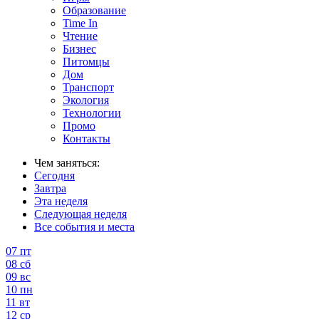
Образование
Time In
Чтение
Бизнес
Питомцы
Дом
Транспорт
Экология
Технологии
Промо
Контакты
Чем заняться:
Сегодня
Завтра
Эта неделя
Следующая неделя
Все события и места
07
пт
08
сб
09
вс
10
пн
11
вт
12
ср