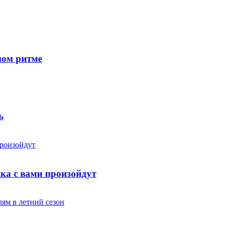
ном ритме
ь
яка с вами произойдут