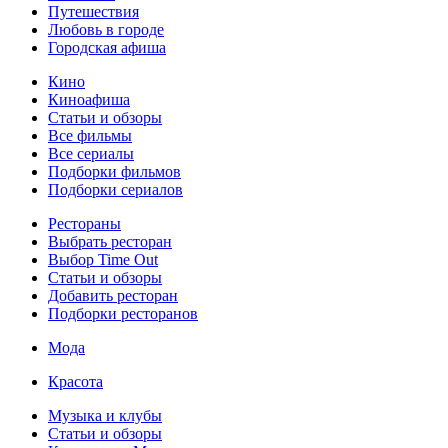
Путешествия
Любовь в городе
Городская афиша
Кино
Киноафиша
Статьи и обзоры
Все фильмы
Все сериалы
Подборки фильмов
Подборки сериалов
Рестораны
Выбрать ресторан
Выбор Time Out
Статьи и обзоры
Добавить ресторан
Подборки ресторанов
Мода
Красота
Музыка и клубы
Статьи и обзоры