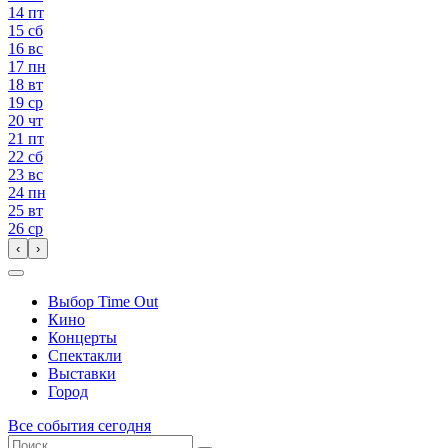
14
пт
15
сб
16
вс
17
пн
18
вт
19
ср
20
чт
21
пт
22
сб
23
вс
24
пн
25
вт
26
ср
‹
›
Выбор Time Out
Кино
Концерты
Спектакли
Выставки
Город
Все события сегодня