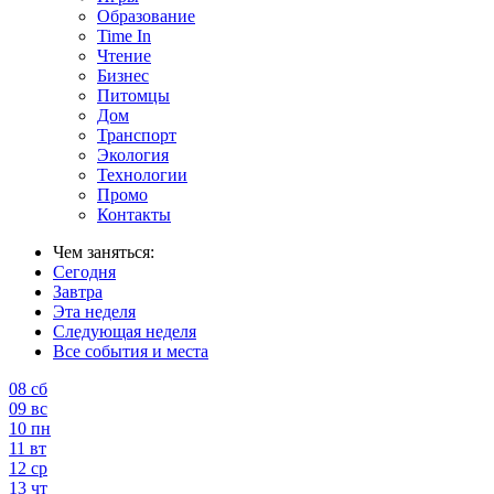
Образование
Time In
Чтение
Бизнес
Питомцы
Дом
Транспорт
Экология
Технологии
Промо
Контакты
Чем заняться:
Сегодня
Завтра
Эта неделя
Следующая неделя
Все события и места
08
сб
09
вс
10
пн
11
вт
12
ср
13
чт