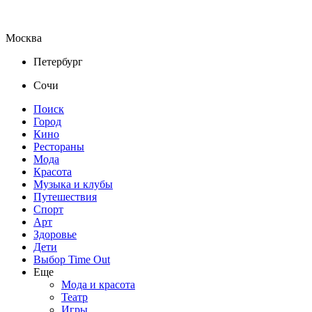
Москва
Петербург
Сочи
Поиск
Город
Кино
Рестораны
Мода
Красота
Музыка и клубы
Путешествия
Спорт
Арт
Здоровье
Дети
Выбор Time Out
Еще
Мода и красота
Театр
Игры