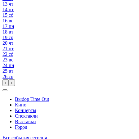
13
чт
14
пт
15
сб
16
вс
17
пн
18
вт
19
ср
20
чт
21
пт
22
сб
23
вс
24
пн
25
вт
26
ср
‹
›
Выбор Time Out
Кино
Концерты
Спектакли
Выставки
Город
Все события сегодня