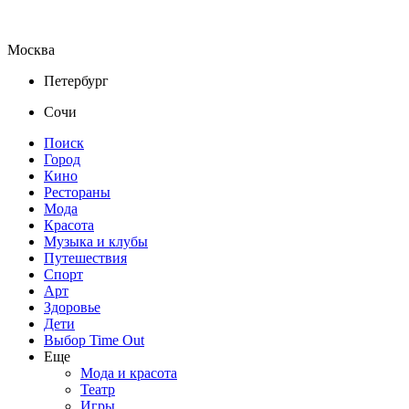
Москва
Петербург
Сочи
Поиск
Город
Кино
Рестораны
Мода
Красота
Музыка и клубы
Путешествия
Спорт
Арт
Здоровье
Дети
Выбор Time Out
Еще
Мода и красота
Театр
Игры