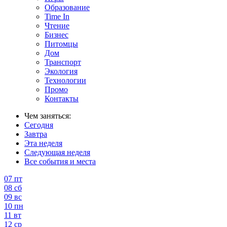
Образование
Time In
Чтение
Бизнес
Питомцы
Дом
Транспорт
Экология
Технологии
Промо
Контакты
Чем заняться:
Сегодня
Завтра
Эта неделя
Следующая неделя
Все события и места
07
пт
08
сб
09
вс
10
пн
11
вт
12
ср