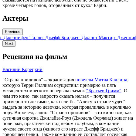
кроме четырех голов, оторванных от кукол Барби.
Актеры
Previous
р
Дженнифер Тилли
Джефф Бриджес
Джанет Мактир
Дженниф
Next
Рецензия на фильм
Василий Корецкий
"Страна приливов" – экранизация
новеллы Митча Каллина
,
которую Терри Гиллиам осуществил примерно за пять
месяцев технического перерыва съемок
"Братьев Гримм"
. О
чем это кино, так запросто сказать нельзя – получится
примерно то же самое, как если бы "Алису в стране чудес"
выдать за историю девочки, которая провалилась в кроличью
нору. Впрочем, ладно: "Страна приливов" – это кино том, как
аутичная сиротка Джилайза-Роуз (Джодель Ферланд) живет на
поле ржи, практически под небом голубым, в компании
чучела своего отца (живого его играет Джефф Бриджес) и
говорящей белки. Также компанию ей составляет соседская