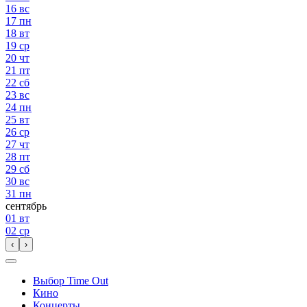
16
вс
17
пн
18
вт
19
ср
20
чт
21
пт
22
сб
23
вс
24
пн
25
вт
26
ср
27
чт
28
пт
29
сб
30
вс
31
пн
сентябрь
01
вт
02
ср
‹
›
Выбор Time Out
Кино
Концерты