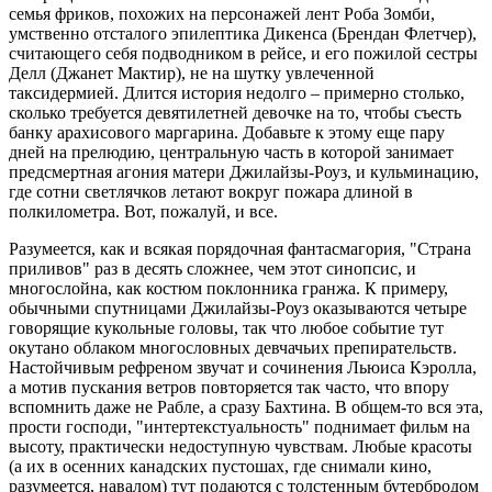
семья фриков, похожих на персонажей лент Роба Зомби,
умственно отсталого эпилептика Дикенса (Брендан Флетчер),
считающего себя подводником в рейсе, и его пожилой сестры
Делл (Джанет Мактир), не на шутку увлеченной
таксидермией. Длится история недолго – примерно столько,
сколько требуется девятилетней девочке на то, чтобы съесть
банку арахисового маргарина. Добавьте к этому еще пару
дней на прелюдию, центральную часть в которой занимает
предсмертная агония матери Джилайзы-Роуз, и кульминацию,
где сотни светлячков летают вокруг пожара длиной в
полкилометра. Вот, пожалуй, и все.
Разумеется, как и всякая порядочная фантасмагория, "Страна
приливов" раз в десять сложнее, чем этот синопсис, и
многослойна, как костюм поклонника гранжа. К примеру,
обычными спутницами Джилайзы-Роуз оказываются четыре
говорящие кукольные головы, так что любое событие тут
окутано облаком многословных девчачьих препирательств.
Настойчивым рефреном звучат и сочинения Льюиса Кэролла,
а мотив пускания ветров повторяется так часто, что впору
вспомнить даже не Рабле, а сразу Бахтина. В общем-то вся эта,
прости господи, "интертекстуальность" поднимает фильм на
высоту, практически недоступную чувствам. Любые красоты
(а их в осенних канадских пустошах, где снимали кино,
разумеется, навалом) тут подаются с толстенным бутербродом