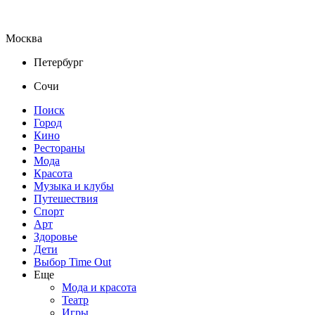
Москва
Петербург
Сочи
Поиск
Город
Кино
Рестораны
Мода
Красота
Музыка и клубы
Путешествия
Спорт
Арт
Здоровье
Дети
Выбор Time Out
Еще
Мода и красота
Театр
Игры