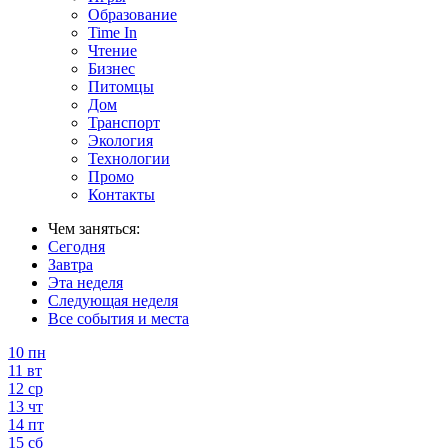
Образование
Time In
Чтение
Бизнес
Питомцы
Дом
Транспорт
Экология
Технологии
Промо
Контакты
Чем заняться:
Сегодня
Завтра
Эта неделя
Следующая неделя
Все события и места
10
пн
11
вт
12
ср
13
чт
14
пт
15
сб