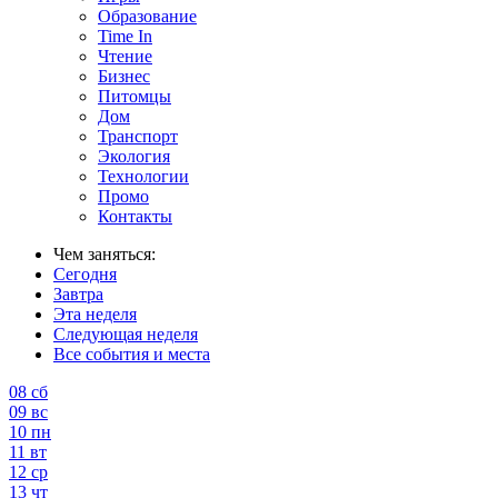
Образование
Time In
Чтение
Бизнес
Питомцы
Дом
Транспорт
Экология
Технологии
Промо
Контакты
Чем заняться:
Сегодня
Завтра
Эта неделя
Следующая неделя
Все события и места
08
сб
09
вс
10
пн
11
вт
12
ср
13
чт