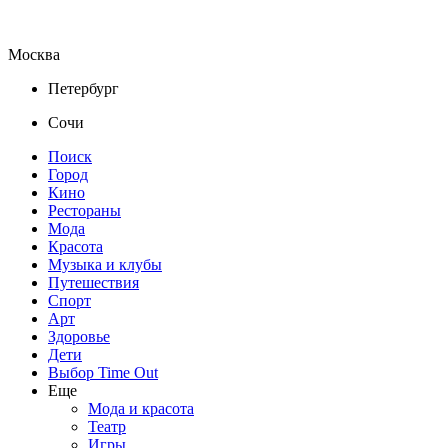
Москва
Петербург
Сочи
Поиск
Город
Кино
Рестораны
Мода
Красота
Музыка и клубы
Путешествия
Спорт
Арт
Здоровье
Дети
Выбор Time Out
Еще
Мода и красота
Театр
Игры