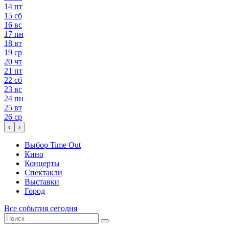
14
пт
15
сб
16
вс
17
пн
18
вт
19
ср
20
чт
21
пт
22
сб
23
вс
24
пн
25
вт
26
ср
‹
›
Выбор Time Out
Кино
Концерты
Спектакли
Выставки
Город
Все события сегодня