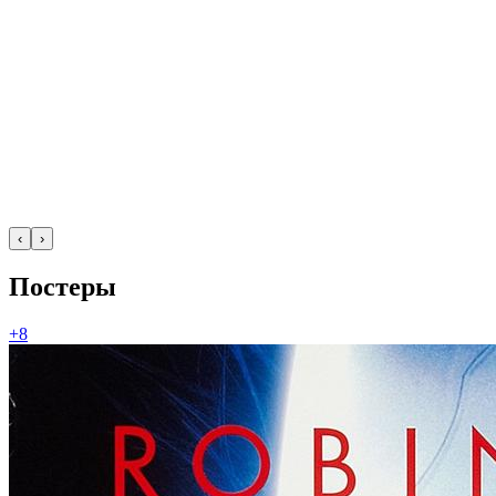
‹
›
Постеры
+8