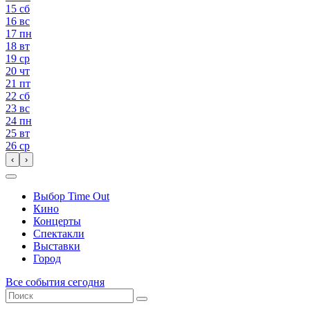
15
сб
16
вс
17
пн
18
вт
19
ср
20
чт
21
пт
22
сб
23
вс
24
пн
25
вт
26
ср
‹
›
Выбор Time Out
Кино
Концерты
Спектакли
Выставки
Город
Все события сегодня