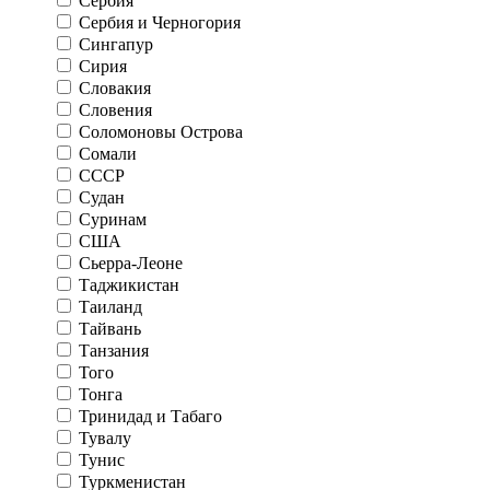
Сербия
Сербия и Черногория
Сингапур
Сирия
Словакия
Словения
Соломоновы Острова
Сомали
СССР
Судан
Суринам
США
Сьерра-Леоне
Таджикистан
Таиланд
Тайвань
Танзания
Того
Тонга
Тринидад и Табаго
Тувалу
Тунис
Туркменистан