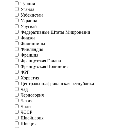
Турция
Уганда
Узбекистан
Украина
Уругвай
Федеративные Штаты Микронезии
Фиджи
Филиппины
Финляндия
Франция
Французская Гвиана
Французская Полинезия
ФРГ
Хорватия
Центрально-африканская республика
Чад
Черногория
Чехия
Чили
ЧССР
Швейцария
Швеция