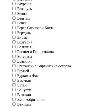
Бахрейн
Беларусь
Белиз
Бельгия
Бенин
Берег Слоновой Кости
Бермуды
Бирма
Болгария
Боливия
Босния и Герцеговина
Ботсвана
Бразилия
Британские Виргинские острова
Бруней
Буркина Фасо
Бурунди
Бутан
Вануату
Ватикан
Великобритания
Венгрия