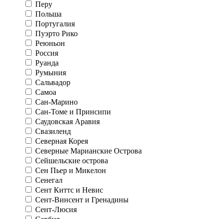
Перу
Польша
Португалия
Пуэрто Рико
Реюньон
Россия
Руанда
Румыния
Сальвадор
Самоа
Сан-Марино
Сан-Томе и Принсипи
Саудовская Аравия
Свазиленд
Северная Корея
Северные Марианские Острова
Сейшельские острова
Сен Пьер и Микелон
Сенегал
Сент Киттс и Невис
Сент-Винсент и Гренадины
Сент-Люсия