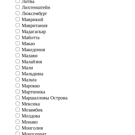
Литва
Лихтенштейн
Люксембург
Маврикий
Мавритания
Мадагаскар
Майотта
Макао
Македония
Малави
Малайзия
Мали
Мальдивы
Мальта
Марокко
Мартиника
Маршалловы Острова
Мексика
Мозамбик
Молдова
Монако
Монголия
Монтсеррат