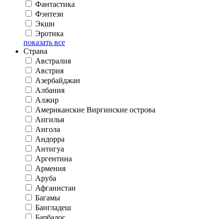
Фантастика
Фэнтези
Экшн
Эротика
показать все
Страна
Австралия
Австрия
Азербайджан
Албания
Алжир
Американские Виргинские острова
Ангилья
Ангола
Андорра
Антигуа
Аргентина
Армения
Аруба
Афганистан
Багамы
Бангладеш
Барбадос