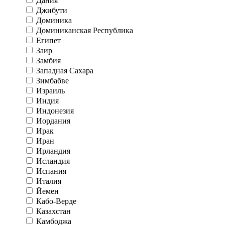
Дания
Джибути
Доминика
Доминиканская Республика
Египет
Заир
Замбия
Западная Сахара
Зимбабве
Израиль
Индия
Индонезия
Иордания
Ирак
Иран
Ирландия
Исландия
Испания
Италия
Йемен
Кабо-Верде
Казахстан
Камбоджа