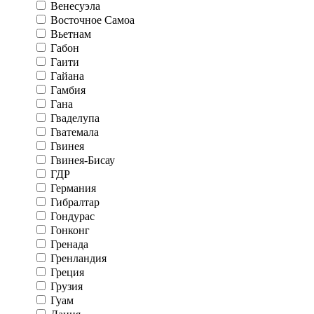
Венесуэла
Восточное Самоа
Вьетнам
Габон
Гаити
Гайана
Гамбия
Гана
Гваделупа
Гватемала
Гвинея
Гвинея-Бисау
ГДР
Германия
Гибралтар
Гондурас
Гонконг
Гренада
Гренландия
Греция
Грузия
Гуам