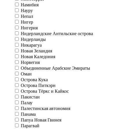
Намибия
Науру
Непал
Нигер
Нигерия
Нидерландские Антильские острова
Нидерланды
Никарагуа
Новая Зеландия
Новая Каледония
Норвегия
Объединенные Арабские Эмираты
Оман
Острова Кука
Острова Питкэрн
Острова Тёркс и Кайкос
Пакистан
Палау
Палестинская автономия
Панама
Папуа Новая Гвинея
Парагвай