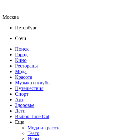
Москва
Петербург
Сочи
Поиск
Город
Кино
Рестораны
Мода
Красота
Музыка и клубы
Путешествия
Спорт
Арт
Здоровье
Дети
Выбор Time Out
Еще
Мода и красота
Театр
Игры