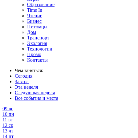
Образование
Time In
Чтение
Бизнес
Питомцы
Дом
Транспорт
Экология
Технологии
Промо
Контакты
Чем заняться:
Сегодня
Завтра
Эта неделя
Следующая неделя
Все события и места
09
вс
10
пн
11
вт
12
ср
13
чт
14
пт