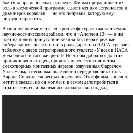
бьется за право посещать колледж. Фильм приравнивает их
роль в космической программе к достижениям астронавтов и
дизайнеров кораблей — но это поправка, которую ему
нетрудно простить.
В свои лучшие моменты «Скрытые фигуры» хвастает тем же
научно-космическим драйвом, что и «Аполлон 13» — и им
идет на пользу присутствие Кевина Костнера в режиме
либерального гнева: вот он, в роли директора НАСА, срывает
табличку с двери сегрегированного туалета: «У всех в НАСА
моча одного и того же цвета!» Но чтобы добраться до этих
проникновенных сцен, придется перенести километры
смехотворных монтажных нарезок, озвученных Фаррелом
Уильямсом, и несколько болезненно передирающих стиль
Аарона Соркина словесных перепалок. Этот фильм, конечно,
метит в звезды, но он мог бы и в самом деле пробиться в
стратосферу, если бы немного охладил свой подход.