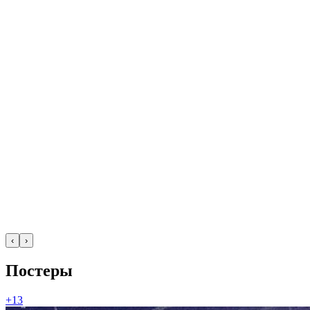
‹
›
Постеры
+13