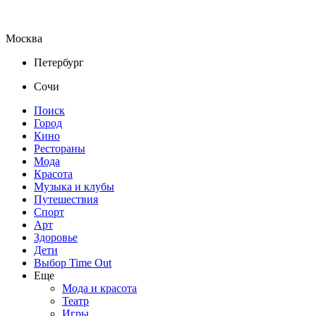
Москва
Петербург
Сочи
Поиск
Город
Кино
Рестораны
Мода
Красота
Музыка и клубы
Путешествия
Спорт
Арт
Здоровье
Дети
Выбор Time Out
Еще
Мода и красота
Театр
Игры