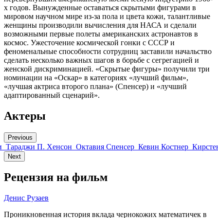
х годов. Вынужденные оставаться скрытыми фигурами в
мировом научном мире из-за пола и цвета кожи, талантливые
женщины производили вычисления для НАСА и сделали
возможными первые полеты американских астронавтов в
космос. Ужесточение космической гонки с СССР и
феноменальные способности сотрудниц заставили начальство
сделать несколько важных шагов в борьбе с сегрегацией и
женской дискриминацией. «Скрытые фигуры» получили три
номинации на «Оскар» в категориях «лучший фильм»,
«лучшая актриса второго плана» (Спенсер) и «лучший
адаптированный сценарий».
Актеры
Previous
и
Тараджи П. Хенсон
Октавия Спенсер
Кевин Костнер
Кирсте
Next
Рецензия на фильм
Денис Рузаев
Проникновенная история вклада чернокожих математичек в