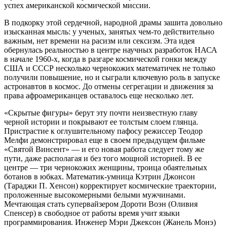
успех американской космической миссии.
В подкорку этой сердечной, народной драмы зашита довольно
изысканная мысль: у ученых, занятых чем-то действительно
важным, нет времени на расизм или сексизм. Эта идея
обернулась реальностью в центре научных разработок НАСА
в начале 1960-х, когда в разгаре космической гонки между
США и СССР несколько чернокожих математичек не только
получили повышение, но и сыграли ключевую роль в запуске
астронавтов в космос. До отмены сегрегации и движения за
права афроамериканцев оставалось еще несколько лет.
«Скрытые фигуры» берут эту почти неизвестную главу
черной истории и покрывают ее толстым слоем глянца.
Пристрастие к оглушительному пафосу режиссер Теодор
Мелфи демонстрировал еще в своем предыдущем фильме
«Святой Винсент» — и его новая работа следует тому же
пути, даже располагая и без того мощной историей. В ее
центре — три чернокожих женщины, троица обаятельных
ботанов в юбках. Математик-умница Кэтрин Джонсон
(Тараджи П. Хенсон) корректирует космические траектории,
проложенные высокомерными белыми мужчинами.
Мечтающая стать супервайзером Дороти Воэн (Оливия
Спенсер) в свободное от работы время учит языки
программирования. Инженер Мэри Джексон (Жанель Монэ)