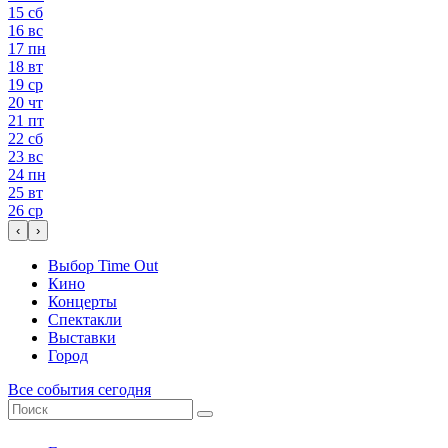
15
сб
16
вс
17
пн
18
вт
19
ср
20
чт
21
пт
22
сб
23
вс
24
пн
25
вт
26
ср
‹
›
Выбор Time Out
Кино
Концерты
Спектакли
Выставки
Город
Все события сегодня