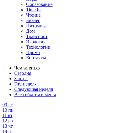
Образование
Time In
Чтение
Бизнес
Питомцы
Дом
Транспорт
Экология
Технологии
Промо
Контакты
Чем заняться:
Сегодня
Завтра
Эта неделя
Следующая неделя
Все события и места
09
вс
10
пн
11
вт
12
ср
13
чт
14
пт