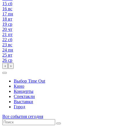
15
сб
16
вс
17
пн
18
вт
19
ср
20
чт
21
пт
22
сб
23
вс
24
пн
25
вт
26
ср
‹
›
Выбор Time Out
Кино
Концерты
Спектакли
Выставки
Город
Все события сегодня