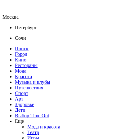
Москва
Петербург
Сочи
Поиск
Город
Кино
Рестораны
Мода
Красота
Музыка и клубы
Путешествия
Спорт
Арт
Здоровье
Дети
Выбор Time Out
Еще
Мода и красота
Театр
Игры