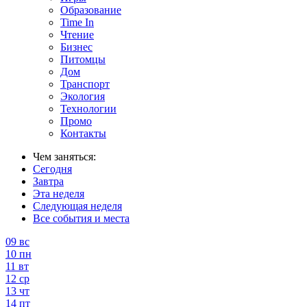
Образование
Time In
Чтение
Бизнес
Питомцы
Дом
Транспорт
Экология
Технологии
Промо
Контакты
Чем заняться:
Сегодня
Завтра
Эта неделя
Следующая неделя
Все события и места
09
вс
10
пн
11
вт
12
ср
13
чт
14
пт