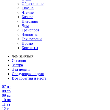
Образование
Time In
Чтение
Бизнес
Питомцы
Дом
Транспорт
Экология
Технологии
Промо
Контакты
Чем заняться:
Сегодня
Завтра
Эта неделя
Следующая неделя
Все события и места
07
пт
08
сб
09
вс
10
пн
11
вт
12
ср