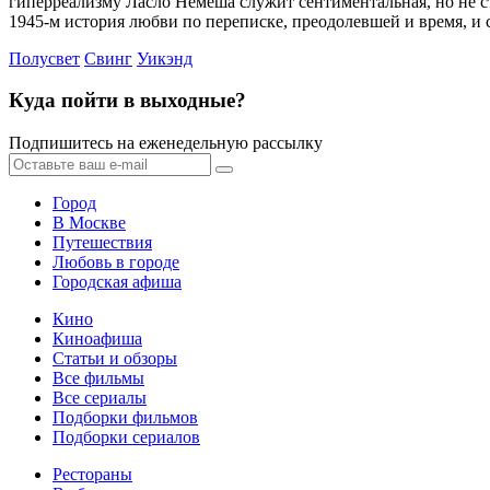
гиперреализму Ласло Немеша служит сентиментальная, но не с
1945-м история любви по переписке, преодолевшей и время, и 
Полусвет
Свинг
Уикэнд
Куда пойти в выходные?
Подпишитесь на еженедельную рассылку
Город
В Москве
Путешествия
Любовь в городе
Городская афиша
Кино
Киноафиша
Статьи и обзоры
Все фильмы
Все сериалы
Подборки фильмов
Подборки сериалов
Рестораны