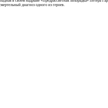
тыдная в своем надрыве «Предрассветная лихорадка» Петера Га
смертельный диагноз одного из героев.