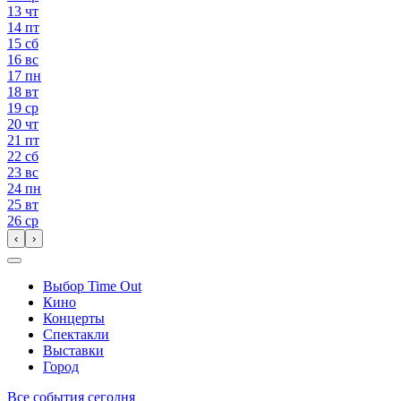
13
чт
14
пт
15
сб
16
вс
17
пн
18
вт
19
ср
20
чт
21
пт
22
сб
23
вс
24
пн
25
вт
26
ср
‹
›
Выбор Time Out
Кино
Концерты
Спектакли
Выставки
Город
Все события сегодня