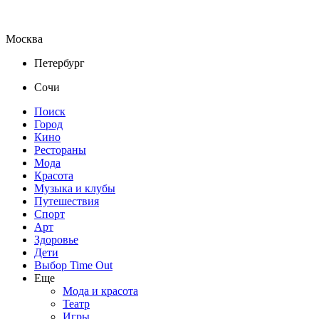
Москва
Петербург
Сочи
Поиск
Город
Кино
Рестораны
Мода
Красота
Музыка и клубы
Путешествия
Спорт
Арт
Здоровье
Дети
Выбор Time Out
Еще
Мода и красота
Театр
Игры