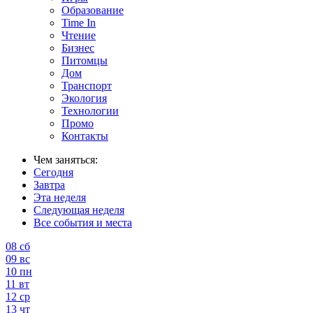
Образование
Time In
Чтение
Бизнес
Питомцы
Дом
Транспорт
Экология
Технологии
Промо
Контакты
Чем заняться:
Сегодня
Завтра
Эта неделя
Следующая неделя
Все события и места
08
сб
09
вс
10
пн
11
вт
12
ср
13
чт