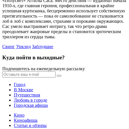
«Полусвет» Аттилы Саса. Место действия — Будапешт начала
1910-х, где главная героиня, профессиональная и крайне
успешная куртизанка, бесцеремонно использует собственную
притягательность — пока ее самолюбование не сталкивается
лоб в лоб с комплексами, страхами и пороками окружающих.
Сас умело выстраивает интригу, так что ретро-драма
преодолевает жанровые пределы и становится эротическим
триллером из сердца тьмы.
Свинг
Уикэнд
Заблудшие
Куда пойти в выходные?
Подпишитесь на еженедельную рассылку
Город
В Москве
Путешествия
Любовь в городе
Городская афиша
Кино
Киноафиша
Статьи и обзоры