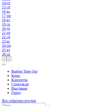
14
пт
15
сб
16
вс
17
пн
18
вт
19
ср
20
чт
21
пт
22
сб
23
вс
24
пн
25
вт
26
ср
‹
›
Выбор Time Out
Кино
Концерты
Спектакли
Выставки
Город
Все события сегодня