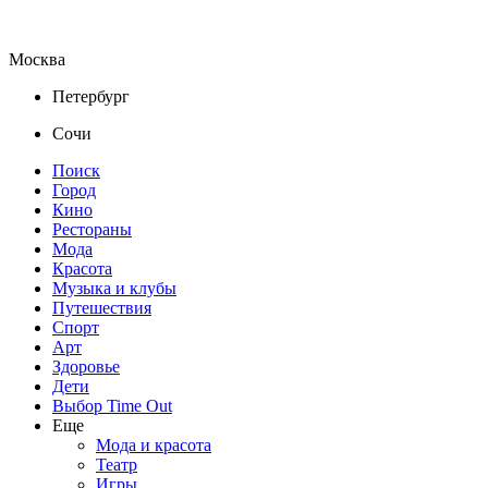
Москва
Петербург
Сочи
Поиск
Город
Кино
Рестораны
Мода
Красота
Музыка и клубы
Путешествия
Спорт
Арт
Здоровье
Дети
Выбор Time Out
Еще
Мода и красота
Театр
Игры