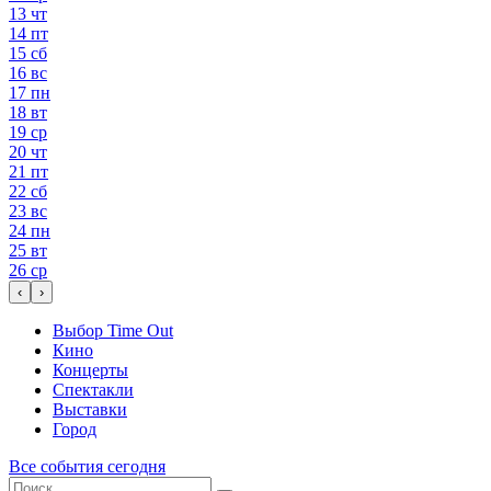
13
чт
14
пт
15
сб
16
вс
17
пн
18
вт
19
ср
20
чт
21
пт
22
сб
23
вс
24
пн
25
вт
26
ср
‹
›
Выбор Time Out
Кино
Концерты
Спектакли
Выставки
Город
Все события сегодня