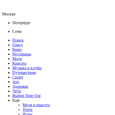
Москва
Петербург
Сочи
Поиск
Город
Кино
Рестораны
Мода
Красота
Музыка и клубы
Путешествия
Спорт
Арт
Здоровье
Дети
Выбор Time Out
Еще
Мода и красота
Театр
Игры