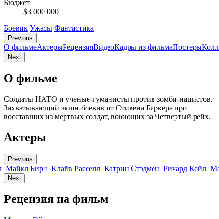
Бюджет
$3 000 000
Боевик
Ужасы
Фантастика
Previous
О фильме
Актеры
Рецензия
Видео
Кадры из фильмa
Постеры
Колл
Next
О фильме
Солдаты НАТО и ученые-гуманисты против зомби-нацистов.
Захватывающий экшн-боевик от Стивена Баркера про
восставших из мертвых солдат, воюющих за Четвертый рейх.
Актеры
Previous
л
Майкл Бирн
Клайв Расселл
Катрин Стэдмен
Ричард Койл
Ма
Next
Рецензия на фильм