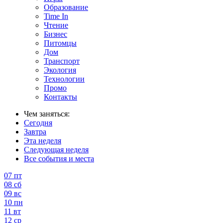
Образование
Time In
Чтение
Бизнес
Питомцы
Дом
Транспорт
Экология
Технологии
Промо
Контакты
Чем заняться:
Сегодня
Завтра
Эта неделя
Следующая неделя
Все события и места
07
пт
08
сб
09
вс
10
пн
11
вт
12
ср