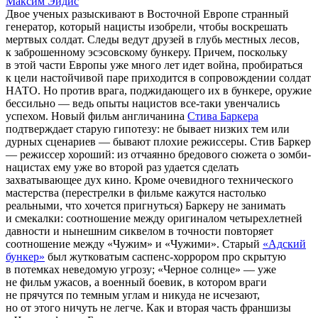
Максим Эйдис
Двое ученых разыскивают в Восточной Европе странный
генератор, который нацисты изобрели, чтобы воскрешать
мертвых солдат. Следы ведут друзей в глубь местных лесов,
к заброшенному эсэсовскому бункеру. Причем, поскольку
в этой части Европы уже много лет идет война, пробираться
к цели настойчивой паре приходится в сопровождении солдат
НАТО. Но против врага, поджидающего их в бункере, оружие
бессильно — ведь опыты нацистов все-таки увенчались
успехом. Новый фильм англичанина
Стива Баркера
подтверждает старую гипотезу: не бывает низких тем или
дурных сценариев — бывают плохие режиссеры. Стив Баркер
— режиссер хороший: из отчаянно бредового сюжета о зомби-
нацистах ему уже во второй раз удается сделать
захватывающее дух кино. Кроме очевидного технического
мастерства (перестрелки в фильме кажутся настолько
реальными, что хочется пригнуться) Баркеру не занимать
и смекалки: соотношение между оригиналом четырехлетней
давности и нынешним сиквелом в точности повторяет
соотношение между «Чужим» и «Чужими». Старый
«Адский
бункер»
был жутковатым саспенс-хоррором про скрытую
в потемках неведомую угрозу; «Черное солнце» — уже
не фильм ужасов, а военный боевик, в котором враги
не прячутся по темным углам и никуда не исчезают,
но от этого ничуть не легче. Как и вторая часть франшизы