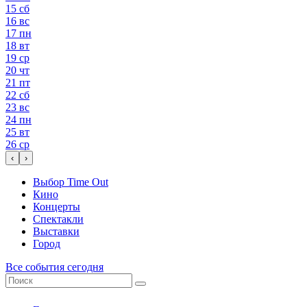
15
сб
16
вс
17
пн
18
вт
19
ср
20
чт
21
пт
22
сб
23
вс
24
пн
25
вт
26
ср
‹
›
Выбор Time Out
Кино
Концерты
Спектакли
Выставки
Город
Все события сегодня