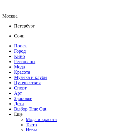
Москва
Петербург
Сочи
Поиск
Город
Кино
Рестораны
Мода
Красота
Музыка и клубы
Путешествия
Спорт
Арт
Здоровье
Дети
Выбор Time Out
Еще
Мода и красота
Театр
Игры