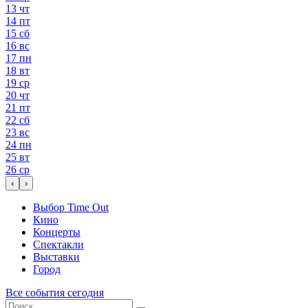
13
чт
14
пт
15
сб
16
вс
17
пн
18
вт
19
ср
20
чт
21
пт
22
сб
23
вс
24
пн
25
вт
26
ср
‹
›
Выбор Time Out
Кино
Концерты
Спектакли
Выставки
Город
Все события сегодня