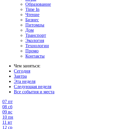
Образование
Time In
Чтение
Бизнес
Питомцы
Дом
Транспорт
Экология
Технологии
Промо
Контакты
Чем заняться:
Сегодня
Завтра
Эта неделя
Следующая неделя
Все события и места
07
пт
08
сб
09
вс
10
пн
11
вт
12
ср