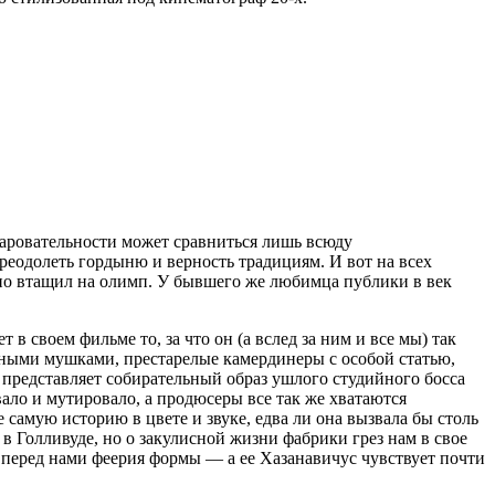
чаровательности может сравниться лишь всюду
реодолеть гордыню и верность традициям. И вот на всех
но втащил на олимп. У бывшего же любимца публики в век
в своем фильме то, за что он (а вслед за ним и все мы) так
ными мушками, престарелые камердинеры с особой статью,
представляет собирательный образ ушлого студийного босса
вало и мутировало, а продюсеры все так же хватаются
 самую историю в цвете и звуке, едва ли она вызвала бы столь
в Голливуде, но о закулисной жизни фабрики грез нам в свое
а перед нами феерия формы — а ее Хазанавичус чувствует почти