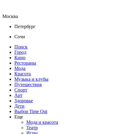
Москва
Петербург
Сочи
Поиск
Город
Кино
Рестораны
Мода
Красота
Музыка и клубы
Путешествия
Спорт
Арт
Здоровье
Дети
Выбор Time Out
Еще
Мода и красота
Театр
Игры