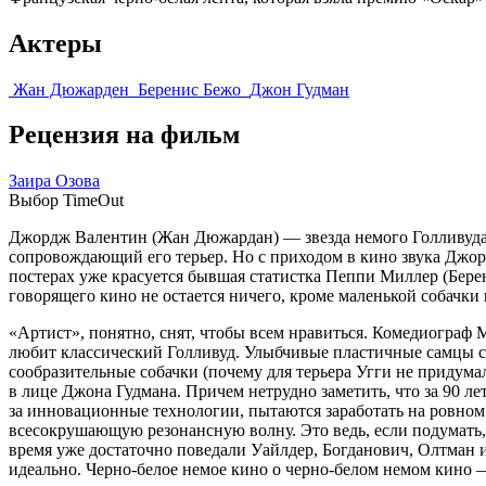
Актеры
Жан Дюжарден
Беренис Бежо
Джон Гудман
Рецензия на фильм
Заира Озова
Выбор TimeOut
Джордж Валентин (Жан Дюжардан) — звезда немого Голливуда к
сопровождающий его терьер. Но с приходом в кино звука Джорд
постерах уже красуется бывшая статистка Пеппи Миллер (Бере
говорящего кино не остается ничего, кроме маленькой собачки
«Артист», понятно, снят, чтобы всем нравиться. Комедиограф Ми
любит классический Голливуд. Улыбчивые пластичные самцы с
сообразительные собачки (почему для терьера Угги не придум
в лице Джона Гудмана. Причем нетрудно заметить, что за 90 л
за инновационные технологии, пытаются заработать на ровном м
всесокрушающую резонансную волну. Это ведь, если подумать, 
время уже достаточно поведали Уайлдер, Богданович, Олтман и
идеально. Черно-белое немое кино о черно-белом немом кино —