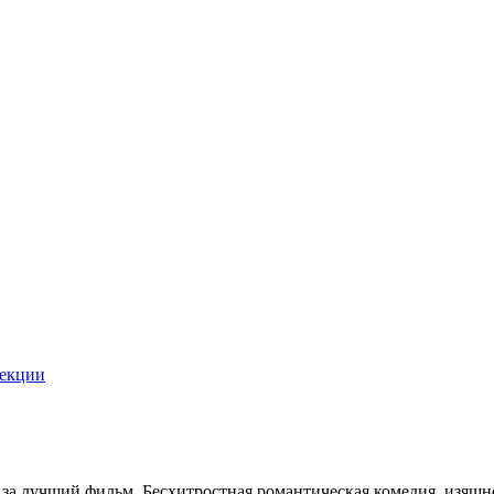
екции
 за лучший фильм. Бесхитростная романтическая комедия, изящн