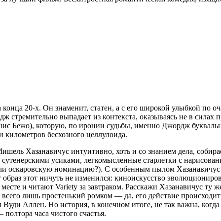
онца 20-х. Он знаменит, статен, а с его широкой улыбкой по о
ж стремительно выпадает из контекста, оказываясь не в силах п
нис Бежо), которую, по иронии судьбы, именно Джордж букваль
 и километров бесхозного целлулоида.
шель Хазанавичус интуитивно, хоть и со знанием дела, собирает 
 сутенерскими усиками, легкомысленные старлетки с нарисован
али оскаровскую номинацию?). С особенным пылом Хазанавичус 
ет образ этот ничуть не изменился: киноискусство эволюциониро
есте и читают Variety за завтраком. Расскажи Хазанавичус ту же
всего лишь простенький ромком — да, его действие происходит 
 Вуди Аллен. Но история, в конечном итоге, не так важна, когд
 полтора часа чистого счастья.