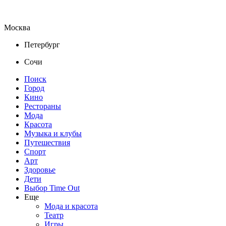
Москва
Петербург
Сочи
Поиск
Город
Кино
Рестораны
Мода
Красота
Музыка и клубы
Путешествия
Спорт
Арт
Здоровье
Дети
Выбор Time Out
Еще
Мода и красота
Театр
Игры