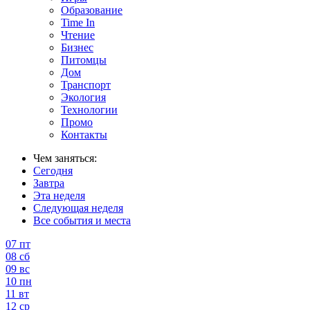
Образование
Time In
Чтение
Бизнес
Питомцы
Дом
Транспорт
Экология
Технологии
Промо
Контакты
Чем заняться:
Сегодня
Завтра
Эта неделя
Следующая неделя
Все события и места
07
пт
08
сб
09
вс
10
пн
11
вт
12
ср