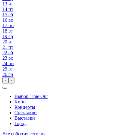
13
чт
14
пт
15
сб
16
вс
17
пн
18
вт
19
ср
20
чт
21
пт
22
сб
23
вс
24
пн
25
вт
26
ср
‹
›
Выбор Time Out
Кино
Концерты
Спектакли
Выставки
Город
Все события сегодня