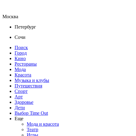
Москва
Петербург
Сочи
Поиск
Город
Кино
Рестораны
Мода
Красота
Музыка и клубы
Путешествия
Спорт
Арт
Здоровье
Дети
Выбор Time Out
Еще
Мода и красота
Театр
Игры