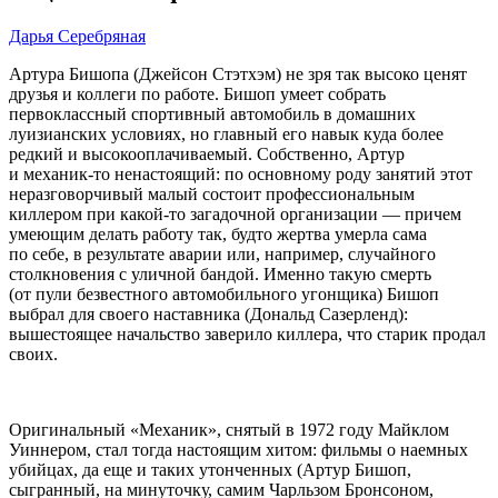
Дарья Серебряная
Артура Бишопа (Джейсон Стэтхэм) не зря так высоко ценят
друзья и коллеги по работе. Бишоп умеет собрать
первоклассный спортивный автомобиль в домашних
луизианских условиях, но главный его навык куда более
редкий и высокооплачиваемый. Собственно, Артур
и механик-то ненастоящий: по основному роду занятий этот
неразговорчивый малый состоит профессиональным
киллером при какой-то загадочной организации — причем
умеющим делать работу так, будто жертва умерла сама
по себе, в результате аварии или, например, случайного
столкновения с уличной бандой. Именно такую смерть
(от пули безвестного автомобильного угонщика) Бишоп
выбрал для своего наставника (Дональд Сазерленд):
вышестоящее начальство заверило киллера, что старик продал
своих.
Оригинальный «Механик», снятый в 1972 году Майклом
Уиннером, стал тогда настоящим хитом: фильмы о наемных
убийцах, да еще и таких утонченных (Артур Бишоп,
сыгранный, на минуточку, самим Чарльзом Бронсоном,