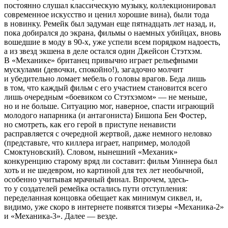
постоянно слушал классическую музыку, коллекционировал
современное искусство и ценил хорошие вина), были тода
в новинку. Ремейк был задуман еще пятнадцать лет назад, и,
пока добирался до экрана, фильмы о наемных убийцах, вновь
вошедшие в моду в 90-х, уже успели всем порядком надоесть,
а из звезд экшена в деле остался один Джейсон Стэтхэм.
В «Механике» британец привычно играет рельефными
мускулами (девочки, спокойно!), загадочно молчит
и убедительно ломает мебель о головы врагов. Беда лишь
в том, что каждый фильм с его участием становится всего
лишь очередным «боевиком со Стэтхэмом» — не меньше,
но и не больше. Ситуацию мог, наверное, спасти играющий
молодого напарника (и антагониста) Бишопа Бен Фостер,
но смотреть, как его герой в приступе ненависти
расправляется с очередной жертвой, даже немного неловко
(представьте, что киллера играет, например, молодой
Смоктуновский). Словом, нынешний «Механик»
конкуренцию старому вряд ли составит: фильм Уиннера был
хоть и не шедевром, но картиной для тех лет необычной,
особенно учитывая мрачный финал. Впрочем, здесь-
то у создателей ремейка остались пути отступления:
переделанная концовка обещает как минимум сиквел, и,
видимо, уже скоро в интернете появятся тизеры «Механика-2»
и «Механика-3». Далее — везде.