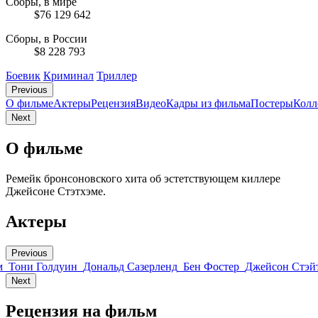
Сборы, в мире
$76 129 642
Сборы, в России
$8 228 793
Боевик
Криминал
Триллер
Previous
О фильме
Актеры
Рецензия
Видео
Кадры из фильмa
Постеры
Колл
Next
О фильме
Ремейк бронсоновского хита об эстетствующем киллере
Джейсоне Стэтхэме.
Актеры
Previous
м
Тони Голдуин
Дональд Сазерленд
Бен Фостер
Джейсон Стэй
Next
Рецензия на фильм