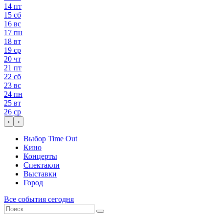
14
пт
15
сб
16
вс
17
пн
18
вт
19
ср
20
чт
21
пт
22
сб
23
вс
24
пн
25
вт
26
ср
‹
›
Выбор Time Out
Кино
Концерты
Спектакли
Выставки
Город
Все события сегодня