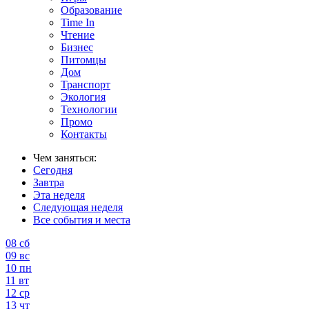
Образование
Time In
Чтение
Бизнес
Питомцы
Дом
Транспорт
Экология
Технологии
Промо
Контакты
Чем заняться:
Сегодня
Завтра
Эта неделя
Следующая неделя
Все события и места
08
сб
09
вс
10
пн
11
вт
12
ср
13
чт