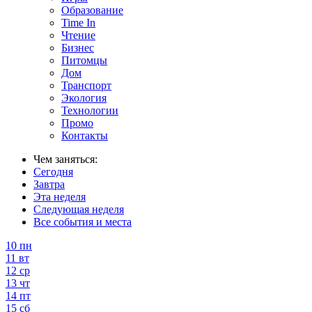
Образование
Time In
Чтение
Бизнес
Питомцы
Дом
Транспорт
Экология
Технологии
Промо
Контакты
Чем заняться:
Сегодня
Завтра
Эта неделя
Следующая неделя
Все события и места
10
пн
11
вт
12
ср
13
чт
14
пт
15
сб