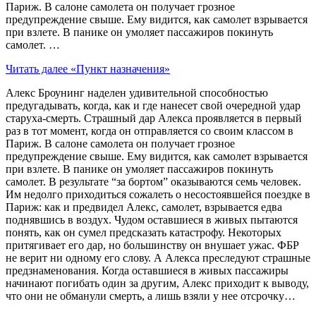
Париж. В салоне самолета он получает грозное
предупреждение свыше. Ему видится, как самолет взрывается
при взлете. В панике он умоляет пассажиров покинуть
самолет. …
Читать далее
«Пункт назначения»
Алекс Броунинг наделен удивительной способностью
предугадывать, когда, как и где нанесет свой очередной удар
старуха-смерть. Страшный дар Алекса проявляется в первый
раз в тот момент, когда он отправляется со своим классом в
Париж. В салоне самолета он получает грозное
предупреждение свыше. Ему видится, как самолет взрывается
при взлете. В панике он умоляет пассажиров покинуть
самолет. В результате “за бортом” оказываются семь человек.
Им недолго приходиться сожалеть о несостоявшейся поездке в
Париж: как и предвидел Алекс, самолет, взрывается едва
поднявшись в воздух. Чудом оставшиеся в живых пытаются
понять, как он сумел предсказать катастрофу. Некоторых
притягивает его дар, но большинству он внушает ужас. ФБР
не верит ни одному его слову. А Алекса преследуют страшные
предзнаменования. Когда оставшиеся в живых пассажиры
начинают погибать один за другим, Алекс приходит к выводу,
что они не обманули смерть, а лишь взяли у нее отсрочку…