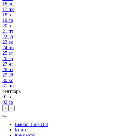
16
вс
17
пн
18
вт
19
ср
20
чт
21
пт
22
сб
23
вс
24
пн
25
вт
26
ср
27
чт
28
пт
29
сб
30
вс
31
пн
сентябрь
01
вт
02
ср
‹
›
Выбор Time Out
Кино
Концерты