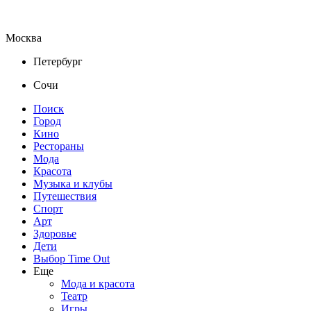
Москва
Петербург
Сочи
Поиск
Город
Кино
Рестораны
Мода
Красота
Музыка и клубы
Путешествия
Спорт
Арт
Здоровье
Дети
Выбор Time Out
Еще
Мода и красота
Театр
Игры