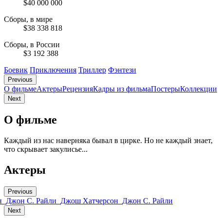
$40 000 000
Сборы, в мире
$38 338 818
Сборы, в России
$3 192 388
Боевик
Приключения
Триллер
Фэнтези
Previous
О фильме
Актеры
Рецензия
Кадры из фильмa
Постеры
Коллекции
Next
О фильме
Каждый из нас наверняка бывал в цирке. Но не каждый знает,
что скрывает закулисье...
Актеры
Previous
н
Джон С. Райли
Джош Хатчерсон
Джон С. Райли
Next