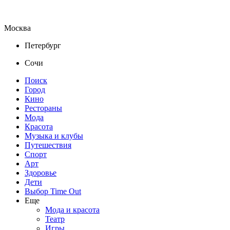
Москва
Петербург
Сочи
Поиск
Город
Кино
Рестораны
Мода
Красота
Музыка и клубы
Путешествия
Спорт
Арт
Здоровье
Дети
Выбор Time Out
Еще
Мода и красота
Театр
Игры