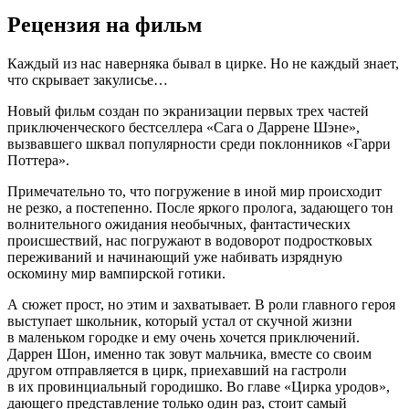
Рецензия на фильм
Каждый из нас наверняка бывал в цирке. Но не каждый знает,
что скрывает закулисье…
Новый фильм создан по экранизации первых трех частей
приключенческого бестселлера «Сага о Даррене Шэне»,
вызвавшего шквал популярности среди поклонников «Гарри
Поттера».
Примечательно то, что погружение в иной мир происходит
не резко, а постепенно. После яркого пролога, задающего тон
волнительного ожидания необычных, фантастических
происшествий, нас погружают в водоворот подростковых
переживаний и начинающий уже набивать изрядную
оскомину мир вампирской готики.
А сюжет прост, но этим и захватывает. В роли главного героя
выступает школьник, который устал от скучной жизни
в маленьком городке и ему очень хочется приключений.
Даррен Шон, именно так зовут мальчика, вместе со своим
другом отправляется в цирк, приехавший на гастроли
в их провинциальный городишко. Во главе «Цирка уродов»,
дающего представление только один раз, стоит самый