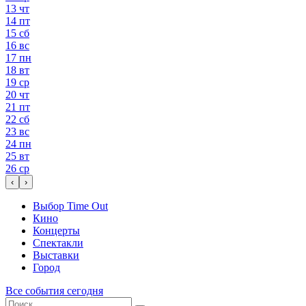
13
чт
14
пт
15
сб
16
вс
17
пн
18
вт
19
ср
20
чт
21
пт
22
сб
23
вс
24
пн
25
вт
26
ср
‹
›
Выбор Time Out
Кино
Концерты
Спектакли
Выставки
Город
Все события сегодня