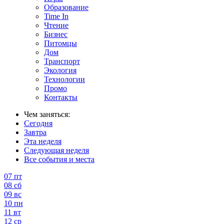
Образование
Time In
Чтение
Бизнес
Питомцы
Дом
Транспорт
Экология
Технологии
Промо
Контакты
Чем заняться:
Сегодня
Завтра
Эта неделя
Следующая неделя
Все события и места
07
пт
08
сб
09
вс
10
пн
11
вт
12
ср