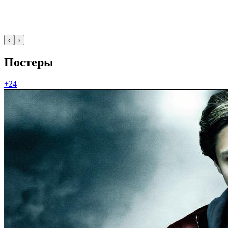
‹
›
Постеры
+24