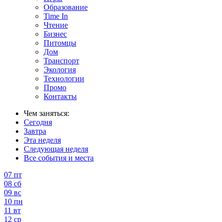
Образование
Time In
Чтение
Бизнес
Питомцы
Дом
Транспорт
Экология
Технологии
Промо
Контакты
Чем заняться:
Сегодня
Завтра
Эта неделя
Следующая неделя
Все события и места
07
пт
08
сб
09
вс
10
пн
11
вт
12
ср