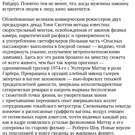
Райдер). Понятно тем не менее, что, когда мужчины наконец
встретятся лицом к лицу, кино закончится.
Облюбованные великим коммерческим режиссером двух
предыдущих декад Тони Скоттом методы известны:
скорострельный монтаж, освобожденная от законов физики
камера, наркотический расфокус и приверженность
к употреблению светофильтров (большая часть «Опасных
пассажиров» выполнена в бледной синьке — видимо, чтоб
подчеркнуть уныние, излучаемое метрополитеновскими
лампами). Здесь все это разом брошено на зачистку сюжета
от всего живого, чем был так хорош оригинал —
одноименный триллер 1974-го с Уолтером Маттау в роли
Гарбера. Превращена в орущий хлебный мякиш галерея
запертых в вагоне заложников — нью-йоркских типажей
тридцатилетней давности, зачерканы неполиткорректные
сатирические ремарки и напрочь вырвана бесполезная
с сюжетной точки зрения, но уморительная линия
с приехавшими перенимать опыт американских коллег
сотрудниками токийского метростроя. Свежевымыты некогда
вонючие и расписанные граффити вагоны, воздух очищен
от похмельных паров алкоголя, почти видимых каждый раз,
как в кадре появлялись усталые физиономии Маттау и его
соперника по старому фильму — Роберта Шоу. Новые версии
их персонажей и вовсе сведены до жанровых формул,