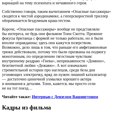
вариаций на тему психопата и нечаянного героя.
Собственно говоря, таким вычитанием «Опасные пассажиры»
сводятся к чистой аэродинамике, а гиперскоростной триллер
оборачивается бездумным краш-тестом.
Короче, «Опасные пассажиры» вообще не представляли
бы интереса, не будь они фильмом Тони Скотта. Прежние
фокусы британца с формой не только работали, но и были
вполне оправданны; здесь они кажутся позерством.
Возможно, дело лишь в том, что раньше его амфетаминовые
трюки действовали, потому что были призваны на подмогу
монотонным, по определению тягостным чувствам:
внутреннему раздраю «Гнева», неприкаянности «Домино»,
безответной любви «Дежавю». А вот изначально
стремительной истории про наглецов, среди бела дня
угоняющих электричку, вряд ли нужен лишний катализатор
— достаточно циничной ухмылки хорошего актера
и внимания к деталям. Тони, кажется, мы просто сели
не на тот поезд…
Читайте также:
Интервью с Дензелом Вашингтоном
Кадры из фильмa