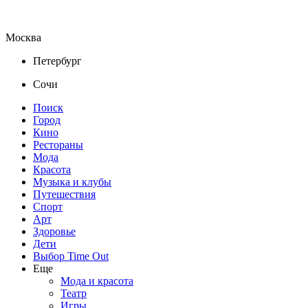
Москва
Петербург
Сочи
Поиск
Город
Кино
Рестораны
Мода
Красота
Музыка и клубы
Путешествия
Спорт
Арт
Здоровье
Дети
Выбор Time Out
Еще
Мода и красота
Театр
Игры