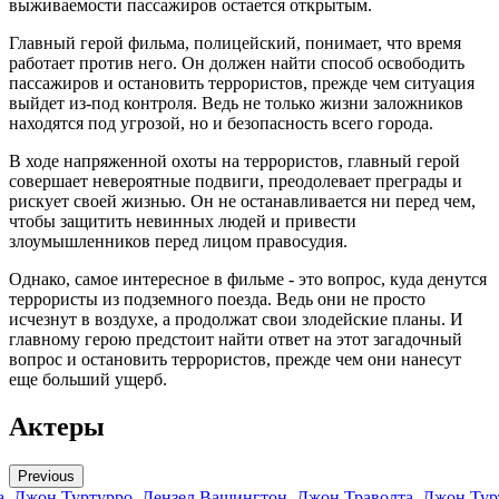
выживаемости пассажиров остается открытым.
Главный герой фильма, полицейский, понимает, что время
работает против него. Он должен найти способ освободить
пассажиров и остановить террористов, прежде чем ситуация
выйдет из-под контроля. Ведь не только жизни заложников
находятся под угрозой, но и безопасность всего города.
В ходе напряженной охоты на террористов, главный герой
совершает невероятные подвиги, преодолевает преграды и
рискует своей жизнью. Он не останавливается ни перед чем,
чтобы защитить невинных людей и привести
злоумышленников перед лицом правосудия.
Однако, самое интересное в фильме - это вопрос, куда денутся
террористы из подземного поезда. Ведь они не просто
исчезнут в воздухе, а продолжат свои злодейские планы. И
главному герою предстоит найти ответ на этот загадочный
вопрос и остановить террористов, прежде чем они нанесут
еще больший ущерб.
Актеры
Previous
а
Джон Туртурро
Дензел Вашингтон
Джон Траволта
Джон Тур