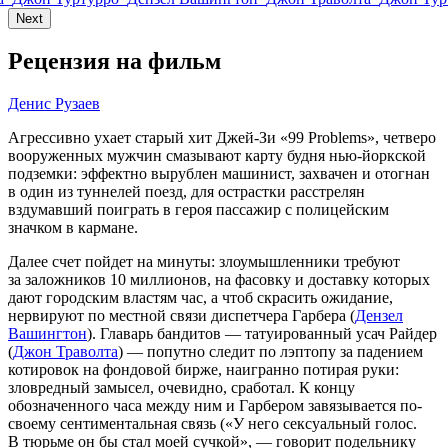
Next
Рецензия на фильм
Денис Рузаев
Агрессивно ухает старый хит Джей-Зи «99 Problems», четверо
вооруженных мужчин смазывают карту будня нью-йоркской
подземки: эффектно вырублен машинист, захвачен и отогнан
в один из туннелей поезд, для острастки расстрелян
вздумавший поиграть в героя пассажир с полицейским
значком в кармане.
Далее счет пойдет на минуты: злоумышленники требуют
за заложников 10 миллионов, на фасовку и доставку которых
дают городским властям час, а чтоб скрасить ожидание,
нервируют по местной связи диспетчера Гарбера (
Дензел
Вашингтон
). Главарь бандитов — татуированный усач Райдер
(
Джон Траволта
) — попутно следит по лэптопу за падением
котировок на фондовой бирже, наигранно потирая руки:
зловредный замысел, очевидно, сработал. К концу
обозначенного часа между ним и Гарбером завязывается по-
своему сентиментальная связь («У него сексуальный голос.
В тюрьме он бы стал моей сучкой», — говорит подельнику