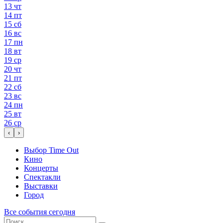
13
чт
14
пт
15
сб
16
вс
17
пн
18
вт
19
ср
20
чт
21
пт
22
сб
23
вс
24
пн
25
вт
26
ср
‹
›
Выбор Time Out
Кино
Концерты
Спектакли
Выставки
Город
Все события сегодня