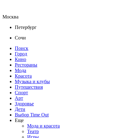
Москва
Петербург
Сочи
Поиск
Город
Кино
Рестораны
Мода
Красота
Музыка и клубы
Путешествия
Спорт
Арт
Здоровье
Дети
Выбор Time Out
Еще
Мода и красота
Театр
Игры