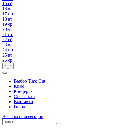
15
сб
16
вс
17
пн
18
вт
19
ср
20
чт
21
пт
22
сб
23
вс
24
пн
25
вт
26
ср
‹
›
Выбор Time Out
Кино
Концерты
Спектакли
Выставки
Город
Все события сегодня