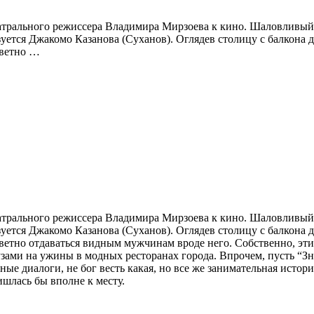
еатрального режиссера Владимира Мирзоева к кино. Шаловливый
ется Джакомо Казанова (Суханов). Оглядев столицу с балкона д
аветно …
еатрального режиссера Владимира Мирзоева к кино. Шаловливый
ется Джакомо Казанова (Суханов). Оглядев столицу с балкона д
аветно отдаваться видным мужчинам вроде него. Собственно, эти
зами на ужины в модных ресторанах города. Впрочем, пусть “Зн
 диалоги, не бог весть какая, но все же занимательная история
ишлась бы вполне к месту.