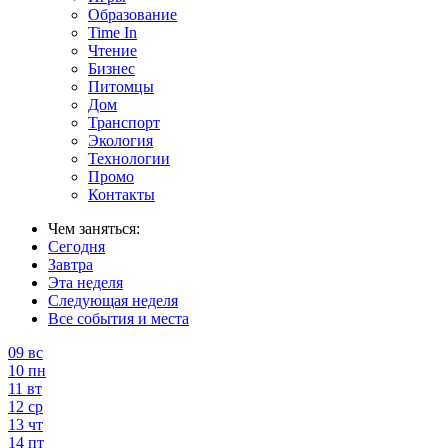
Образование
Time In
Чтение
Бизнес
Питомцы
Дом
Транспорт
Экология
Технологии
Промо
Контакты
Чем заняться:
Сегодня
Завтра
Эта неделя
Следующая неделя
Все события и места
09
вс
10
пн
11
вт
12
ср
13
чт
14
пт