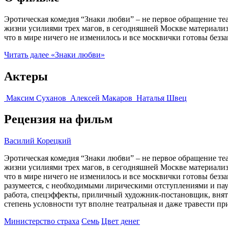
Эротическая комедия “Знаки любви” – не первое обращение т
жизни усилиями трех магов, в сегодняшней Москве материализу
что в мире ничего не изменилось и все москвички готовы безз
Читать далее
«Знаки любви»
Актеры
Максим Суханов
Алексей Макаров
Наталья Швец
Рецензия на фильм
Василий Корецкий
Эротическая комедия “Знаки любви” – не первое обращение т
жизни усилиями трех магов, в сегодняшней Москве материализу
что в мире ничего не изменилось и все москвички готовы безз
разумеется, с необходимыми лирическими отступлениями и пау
работа, спецэффекты, приличный художник-постановщик, внятные
степень условности тут вполне театральная и даже травести пр
Министерство страха
Семь
Цвет денег