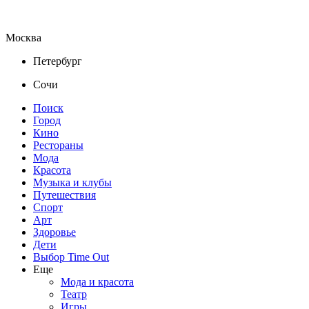
Москва
Петербург
Сочи
Поиск
Город
Кино
Рестораны
Мода
Красота
Музыка и клубы
Путешествия
Спорт
Арт
Здоровье
Дети
Выбор Time Out
Еще
Мода и красота
Театр
Игры