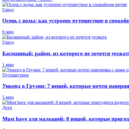
Город
Осень с воды: как устроено путешествие в спокой
6 мин
Город
Басманный: район, из которого не хочется уезжат
1 мин
Путешествия
Уикенд в Грузии: 7 вещей, которые почти наверн
5 мин
Дети
Must have для малышей: 8 вещей, которые пригод