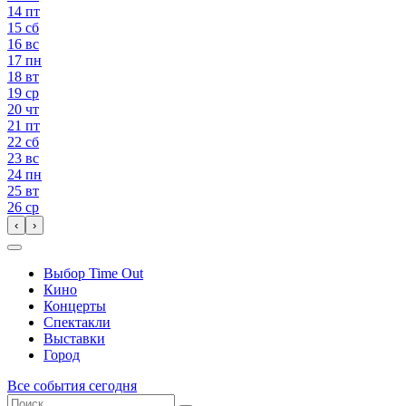
14
пт
15
сб
16
вс
17
пн
18
вт
19
ср
20
чт
21
пт
22
сб
23
вс
24
пн
25
вт
26
ср
‹
›
Выбор Time Out
Кино
Концерты
Спектакли
Выставки
Город
Все события сегодня