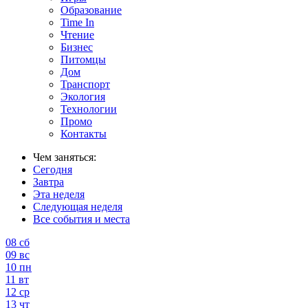
Образование
Time In
Чтение
Бизнес
Питомцы
Дом
Транспорт
Экология
Технологии
Промо
Контакты
Чем заняться:
Сегодня
Завтра
Эта неделя
Следующая неделя
Все события и места
08
сб
09
вс
10
пн
11
вт
12
ср
13
чт