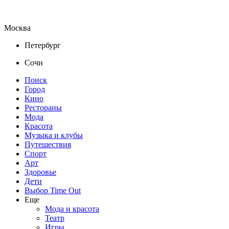
Москва
Петербург
Сочи
Поиск
Город
Кино
Рестораны
Мода
Красота
Музыка и клубы
Путешествия
Спорт
Арт
Здоровье
Дети
Выбор Time Out
Еще
Мода и красота
Театр
Игры