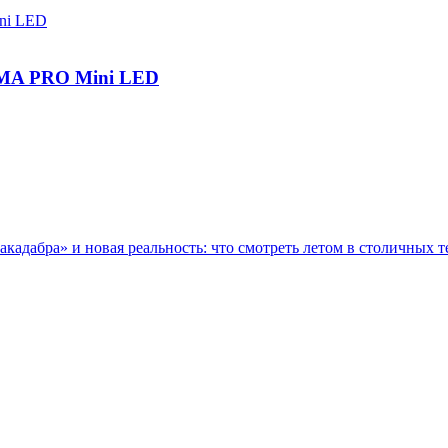
IGMA PRO Mini LED
акадабра» и новая реальность: что смотреть летом в столичных т