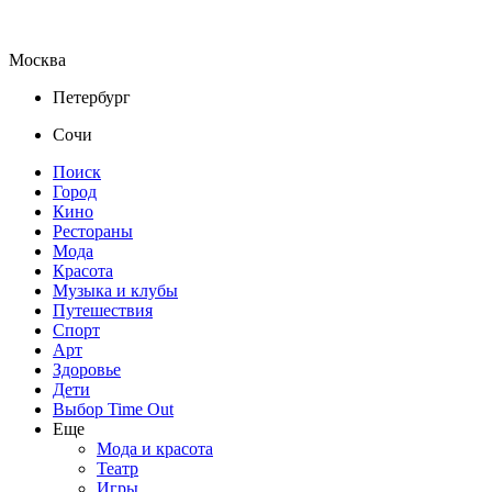
Москва
Петербург
Сочи
Поиск
Город
Кино
Рестораны
Мода
Красота
Музыка и клубы
Путешествия
Спорт
Арт
Здоровье
Дети
Выбор Time Out
Еще
Мода и красота
Театр
Игры