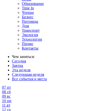
Образование
Time In
Чтение
Бизнес
Питомцы
Дом
Транспорт
Экология
Технологии
Промо
Контакты
Чем заняться:
Сегодня
Завтра
Эта неделя
Следующая неделя
Все события и места
07
пт
08
сб
09
вс
10
пн
11
вт
12
ср