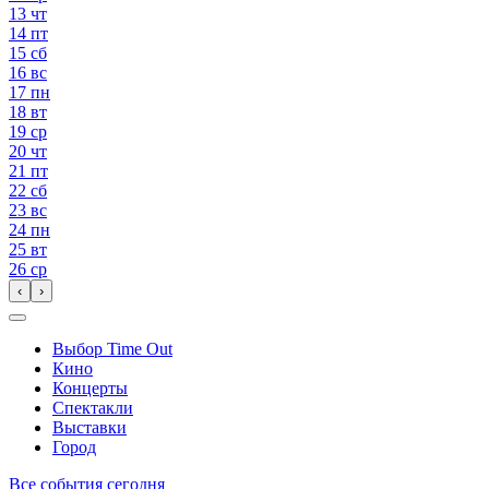
13
чт
14
пт
15
сб
16
вс
17
пн
18
вт
19
ср
20
чт
21
пт
22
сб
23
вс
24
пн
25
вт
26
ср
‹
›
Выбор Time Out
Кино
Концерты
Спектакли
Выставки
Город
Все события сегодня