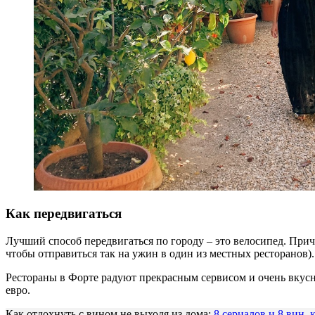
Как передвигаться
Лучший способ передвигаться по городу
–
это велосипед. При
чтобы отправиться так
на ужин
в один из местных ресторанов)
Рестораны в Форте
радуют
прекрасным сервисом и очень вкус
евро
.
Как отдохнуть с вином не выходя из дома:
8 сериалов и 8 вин,