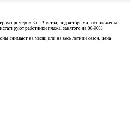
мером пример
но 3 на
3 метра, под ко
торыми расположены
онстатируют работники пляжа, занято
го на 80-90%
.
оны снимают на месяц или на весь летний сезон, цена