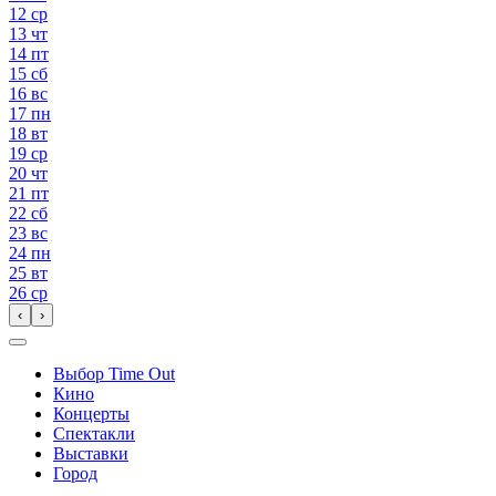
12
ср
13
чт
14
пт
15
сб
16
вс
17
пн
18
вт
19
ср
20
чт
21
пт
22
сб
23
вс
24
пн
25
вт
26
ср
‹
›
Выбор Time Out
Кино
Концерты
Спектакли
Выставки
Город