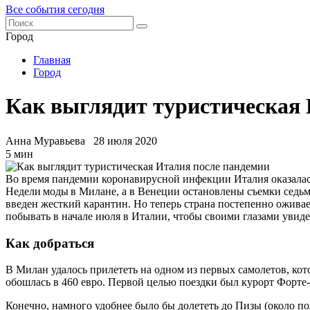
Все события сегодня
Город
Главная
Город
Как выглядит туристическая 
Анна Муравьева
28 июля 2020
5 мин
Во время пандемии коронавирусной инфекции Италия оказалась
Недели моды в Милане, а в Венеции остановлены съемки седьм
введен жесткий карантин. Но теперь страна постепенно оживает
побывать в начале июля в Италии, чтобы своими глазами увиде
Как добраться
В
М
илан
удалось прилететь
на одном из первых самолетов, кот
обошлась в 460 евро
.
Первой
целью поездки был курорт Форте-
Конечно, намного удобнее было бы долететь до Пизы (около пол