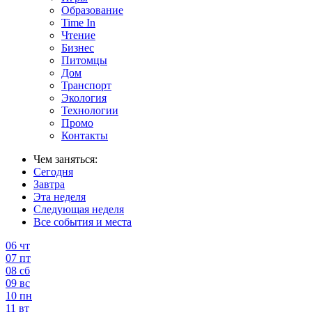
Образование
Time In
Чтение
Бизнес
Питомцы
Дом
Транспорт
Экология
Технологии
Промо
Контакты
Чем заняться:
Сегодня
Завтра
Эта неделя
Следующая неделя
Все события и места
06
чт
07
пт
08
сб
09
вс
10
пн
11
вт