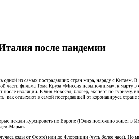
Италия после пандемии
 одной из самых пострадавших стран мира, наряду с Китаем. В
ой части фильма Тома Круза «Миссия невыполнима», к марту в с
 после изоляции. Юлия Новосад, блогер, эксперт по туризму, вла
ть, как отдыхают в самой пострадавшей от коронавируса стране 
орые начали курсировать по Европе
(Юлия постоянно живет в И
деи
-Марми
.
учаса езды от Форте) или до Флоренции (чуть более часа). Но м