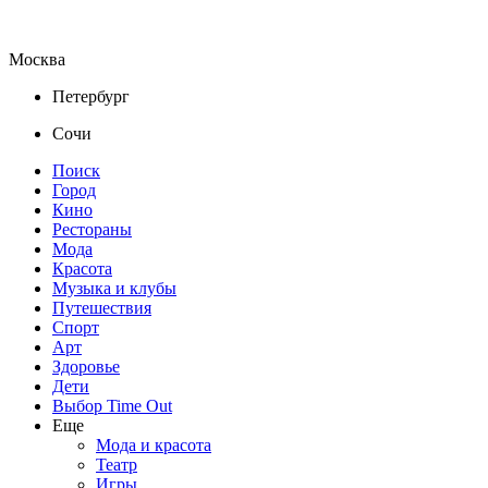
Москва
Петербург
Сочи
Поиск
Город
Кино
Рестораны
Мода
Красота
Музыка и клубы
Путешествия
Спорт
Арт
Здоровье
Дети
Выбор Time Out
Еще
Мода и красота
Театр
Игры