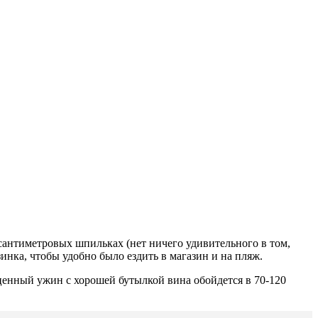
-сантиметровых шпильках (нет ничего удивительного в том,
зинка, чтобы уд
обно было ездить в магазин и на пляж.
ценный ужин с хорошей бутыл
кой вина обойдется в
70-120