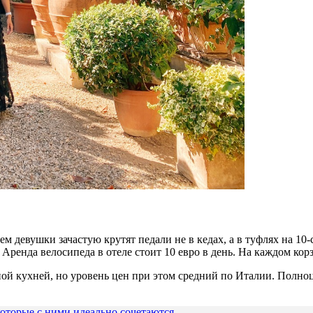
чем
девушки зачастую крутят педали не в кедах, а в туфлях на 10
. Аренда велосипеда в отеле ст
оит
10 евро
в день. На каждом кор
ной кухней, но
уровень цен при этом средний по Италии. П
олно
 которые с ними идеально сочетаются