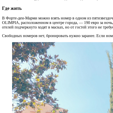
Где жить
В Форте-
деи-М
арми
можно
взять номер в одном из пяти
звездоч
OLIMPIA
, расположенном
в центре города
, —
190 евро за ночь
отелей подче
ркнуто ходят в масках, но от гостей этого не требу
Свободных номеров нет, бронировать нужно заранее. Если номер