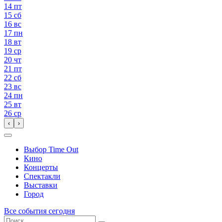
14
пт
15
сб
16
вс
17
пн
18
вт
19
ср
20
чт
21
пт
22
сб
23
вс
24
пн
25
вт
26
ср
‹
›
Выбор Time Out
Кино
Концерты
Спектакли
Выставки
Город
Все события сегодня