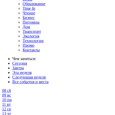
Образование
Time In
Чтение
Бизнес
Питомцы
Дом
Транспорт
Экология
Технологии
Промо
Контакты
Чем заняться:
Сегодня
Завтра
Эта неделя
Следующая неделя
Все события и места
08
сб
09
вс
10
пн
11
вт
12
ср
13
чт