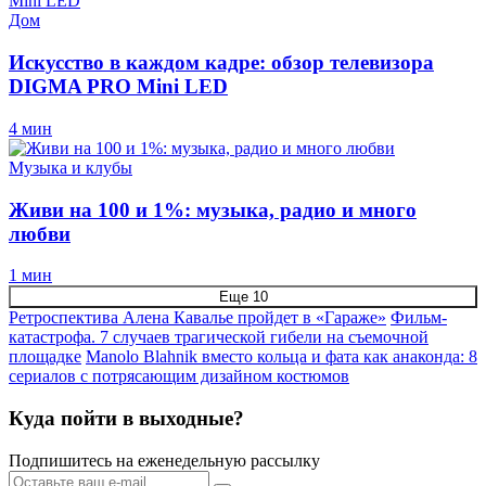
Дом
Искусство в каждом кадре: обзор телевизора
DIGMA PRO Mini LED
4 мин
Музыка и клубы
Живи на 100 и 1%: музыка, радио и много
любви
1 мин
Еще 10
Ретроспектива Алена Кавалье пройдет в «Гараже»
Фильм-
катастрофа. 7 случаев трагической гибели на съемочной
площадке
Manolo Blahnik вместо кольца и фата как анаконда: 8
сериалов с потрясающим дизайном костюмов
Куда пойти в выходные?
Подпишитесь на еженедельную рассылку