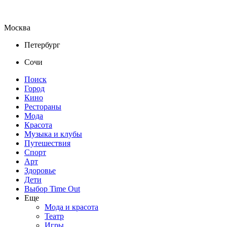
Москва
Петербург
Сочи
Поиск
Город
Кино
Рестораны
Мода
Красота
Музыка и клубы
Путешествия
Спорт
Арт
Здоровье
Дети
Выбор Time Out
Еще
Мода и красота
Театр
Игры