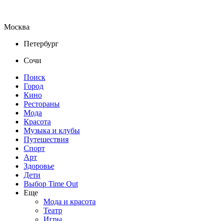
Москва
Петербург
Сочи
Поиск
Город
Кино
Рестораны
Мода
Красота
Музыка и клубы
Путешествия
Спорт
Арт
Здоровье
Дети
Выбор Time Out
Еще
Мода и красота
Театр
Игры