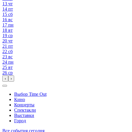
13
чт
14
пт
15
сб
16
вс
17
пн
18
вт
19
ср
20
чт
21
пт
22
сб
23
вс
24
пн
25
вт
26
ср
‹
›
Выбор Time Out
Кино
Концерты
Спектакли
Выставки
Город
Все события сегодня