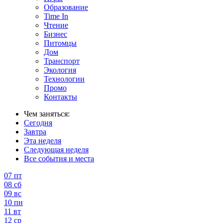
Образование
Time In
Чтение
Бизнес
Питомцы
Дом
Транспорт
Экология
Технологии
Промо
Контакты
Чем заняться:
Сегодня
Завтра
Эта неделя
Следующая неделя
Все события и места
07
пт
08
сб
09
вс
10
пн
11
вт
12
ср