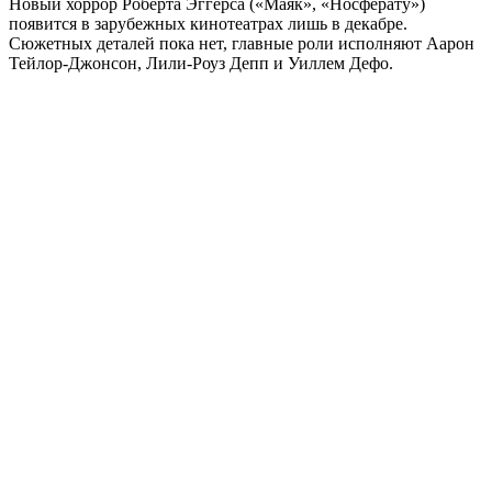
Новый хоррор Роберта Эггерса («Маяк», «Носферату»)
появится в зарубежных кинотеатрах лишь в декабре.
Сюжетных деталей пока нет, главные роли исполняют Аарон
Тейлор-Джонсон, Лили-Роуз Депп и Уиллем Дефо.