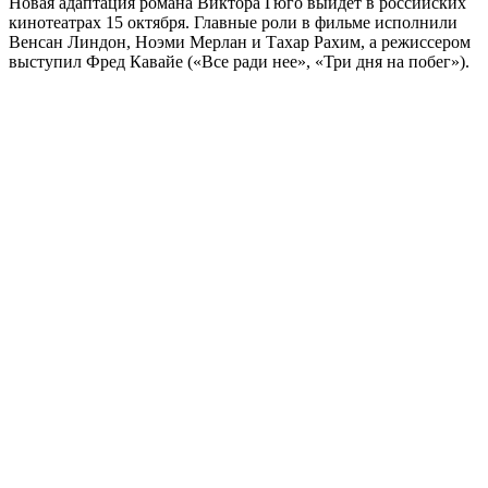
Новая адаптация романа Виктора Гюго выйдет в российских
кинотеатрах 15 октября. Главные роли в фильме исполнили
Венсан Линдон, Ноэми Мерлан и Тахар Рахим, а режиссером
выступил Фред Кавайе («Все ради нее», «Три дня на побег»).