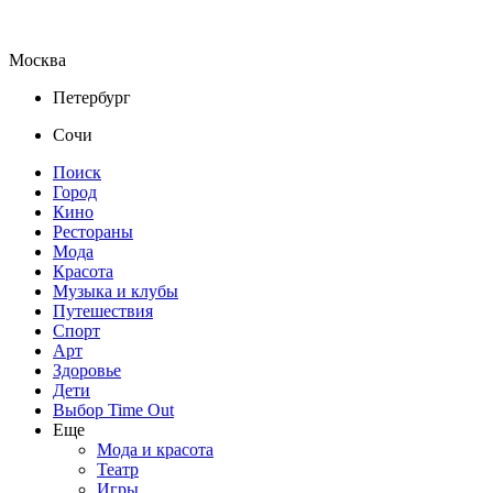
Москва
Петербург
Сочи
Поиск
Город
Кино
Рестораны
Мода
Красота
Музыка и клубы
Путешествия
Спорт
Арт
Здоровье
Дети
Выбор Time Out
Еще
Мода и красота
Театр
Игры