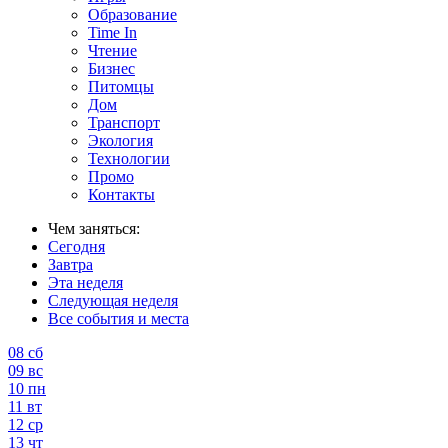
Образование
Time In
Чтение
Бизнес
Питомцы
Дом
Транспорт
Экология
Технологии
Промо
Контакты
Чем заняться:
Сегодня
Завтра
Эта неделя
Следующая неделя
Все события и места
08
сб
09
вс
10
пн
11
вт
12
ср
13
чт