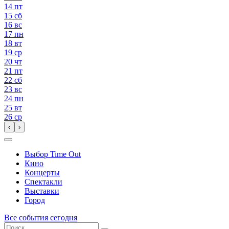
14
пт
15
сб
16
вс
17
пн
18
вт
19
ср
20
чт
21
пт
22
сб
23
вс
24
пн
25
вт
26
ср
‹
›
Выбор Time Out
Кино
Концерты
Спектакли
Выставки
Город
Все события сегодня