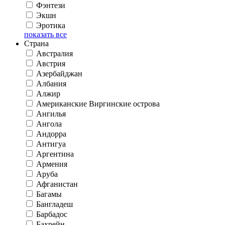
Фэнтези
Экшн
Эротика
показать все
Страна
Австралия
Австрия
Азербайджан
Албания
Алжир
Американские Виргинские острова
Ангилья
Ангола
Андорра
Антигуа
Аргентина
Армения
Аруба
Афганистан
Багамы
Бангладеш
Барбадос
Бахрейн