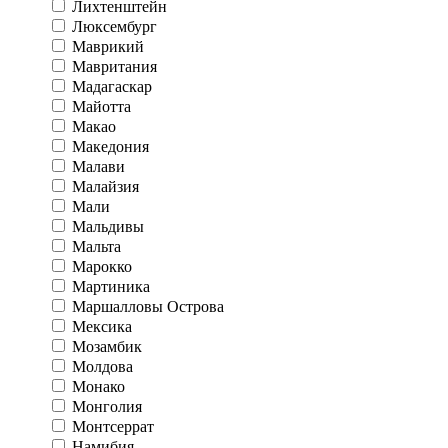
Лихтенштейн
Люксембург
Маврикий
Мавритания
Мадагаскар
Майотта
Макао
Македония
Малави
Малайзия
Мали
Мальдивы
Мальта
Марокко
Мартиника
Маршалловы Острова
Мексика
Мозамбик
Молдова
Монако
Монголия
Монтсеррат
Намибия