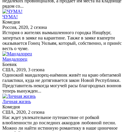
недалеких провинциалов, а продает им места на кладбище
рядом со...
ЧУМА!
Комедия
Россия, 2020, 2 сезона
История о жителях вымышленного городка Нищбург,
запертых в замке на карантине. Также в замке взаперти
оказывается Гонец Уильям, который, собственно, и принёс
весть о чуме.
Мандалорец
Боевик
США, 2019, 3 сезона
Одинокий мандалорец-наёмник живёт на краю обитаемой
галактики, куда не дотягивается закон Новой Республики.
Представитель некогда могучей расы благородных воинов
теперь вынужден...
Личная жизнь
Комедия
США, 2020, 2 сезона
Нас ждет увлекательное путешествие от робкой
влюбленности до последних аккордов любовной песни.
Можно ли найти истинную романтику в наше циничное