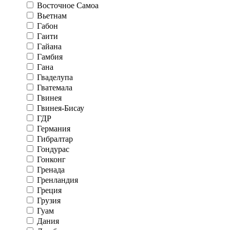
Восточное Самоа
Вьетнам
Габон
Гаити
Гайана
Гамбия
Гана
Гваделупа
Гватемала
Гвинея
Гвинея-Бисау
ГДР
Германия
Гибралтар
Гондурас
Гонконг
Гренада
Гренландия
Греция
Грузия
Гуам
Дания