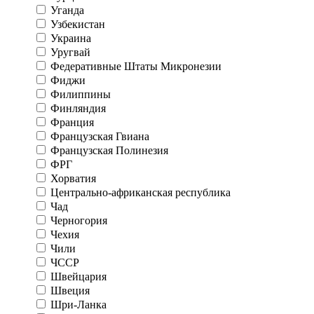
Уганда
Узбекистан
Украина
Уругвай
Федеративные Штаты Микронезии
Фиджи
Филиппины
Финляндия
Франция
Французская Гвиана
Французская Полинезия
ФРГ
Хорватия
Центрально-африканская республика
Чад
Черногория
Чехия
Чили
ЧССР
Швейцария
Швеция
Шри-Ланка