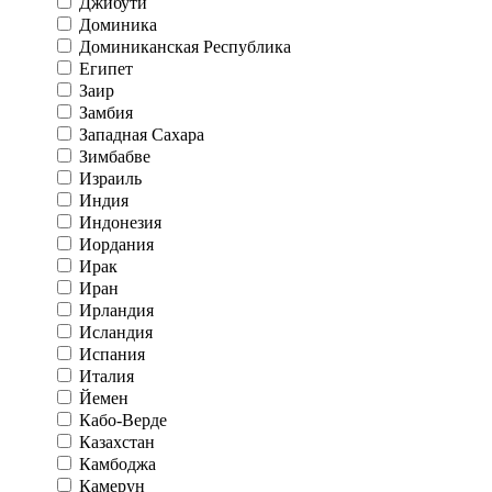
Джибути
Доминика
Доминиканская Республика
Египет
Заир
Замбия
Западная Сахара
Зимбабве
Израиль
Индия
Индонезия
Иордания
Ирак
Иран
Ирландия
Исландия
Испания
Италия
Йемен
Кабо-Верде
Казахстан
Камбоджа
Камерун