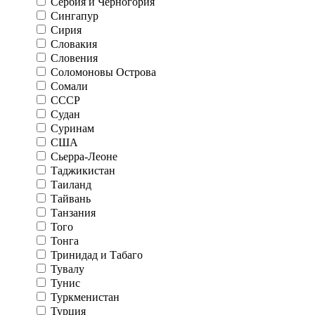
Сербия и Черногория
Сингапур
Сирия
Словакия
Словения
Соломоновы Острова
Сомали
СССР
Судан
Суринам
США
Сьерра-Леоне
Таджикистан
Таиланд
Тайвань
Танзания
Того
Тонга
Тринидад и Табаго
Тувалу
Тунис
Туркменистан
Турция