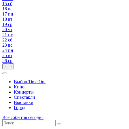
15
сб
16
вс
17
пн
18
вт
19
ср
20
чт
21
пт
22
сб
23
вс
24
пн
25
вт
26
ср
‹
›
Выбор Time Out
Кино
Концерты
Спектакли
Выставки
Город
Все события сегодня