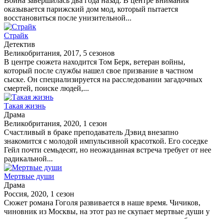
Война завершилась два года назад. В центре внимания
оказывается парижский дом мод, который пытается
восстановиться после унизительной...
Страйк
Детектив
Великобритания, 2017, 5 сезонов
В центре сюжета находится Том Берк, ветеран войны,
который после службы нашел свое призвание в частном
сыске. Он специализируется на расследовании загадочных
смертей, поиске людей,...
Такая жизнь
Драма
Великобритания, 2020, 1 сезон
Счастливый в браке преподаватель Дэвид внезапно
знакомится с молодой импульсивной красоткой. Его соседке
Гейл почти семьдесят, но неожиданная встреча требует от нее
радикальной...
Мертвые души
Драма
Россия, 2020, 1 сезон
Сюжет романа Гоголя развивается в наше время. Чичиков,
чиновник из Москвы, на этот раз не скупает мертвые души у