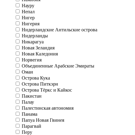
Науру
Непал
Нигер
Нигерия
Нидерландские Антильские острова
Нидерланды
Никарагуа
Новая Зеландия
Новая Каледония
Норвегия
Объединенные Арабские Эмираты
Оман
Острова Кука
Острова Питкэрн
Острова Тёркс и Кайкос
Пакистан
Палау
Палестинская автономия
Панама
Папуа Новая Гвинея
Парагвай
Перу