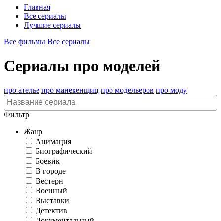
Главная
Все сериалы
Лучшие сериалы
Все фильмы
Все сериалы
Сериалы про моделей
про ателье
про манекенщиц
про модельеров
про моду
Фильтр
Жанр
Анимация
Биографический
Боевик
В городе
Вестерн
Военный
Выставки
Детектив
Документальный