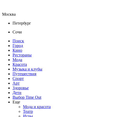
Москва
Петербург
Сочи
Поиск
Город
Кино
Рестораны
Мода
Красота
Музыка и клубы
Путешествия
Спорт
Арт
Здоровье
Дети
Выбор Time Out
Еще
Мода и красота
Театр
Игры