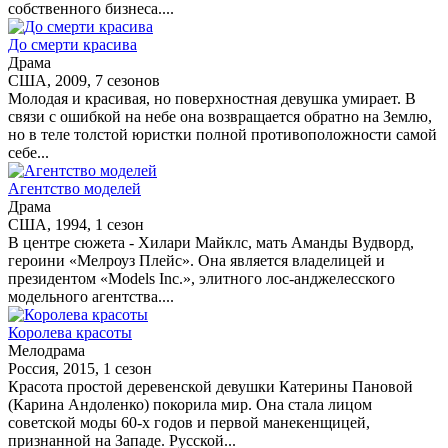
собственного бизнеса....
До смерти красива
Драма
США, 2009, 7 сезонов
Молодая и красивая, но поверхностная девушка умирает. В
связи с ошибкой на небе она возвращается обратно на Землю,
но в теле толстой юристки полной противоположности самой
себе...
Агентство моделей
Драма
США, 1994, 1 сезон
В центре сюжета - Хилари Майклс, мать Аманды Вудворд,
героини «Мелроуз Плейс». Она является владелицей и
президентом «Models Inc.», элитного лос-анджелесского
модельного агентства....
Королева красоты
Мелодрама
Россия, 2015, 1 сезон
Красота простой деревенской девушки Катерины Пановой
(Карина Андоленко) покорила мир. Она стала лицом
советской моды 60-х годов и первой манекенщицей,
признанной на Западе. Русской...