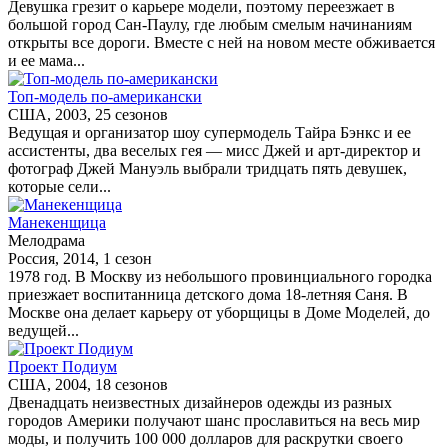
Девушка грезит о карьере модели, поэтому переезжает в
большой город Сан-Паулу, где любым смелым начинаниям
открыты все дороги. Вместе с ней на новом месте обживается
и ее мама...
Топ-модель по-американски
США, 2003, 25 сезонов
Ведущая и организатор шоу супермодель Тайра Бэнкс и ее
ассистенты, два веселых гея — мисс Джей и арт-директор и
фотограф Джей Мануэль выбрали тридцать пять девушек,
которые сели...
Манекенщица
Мелодрама
Россия, 2014, 1 сезон
1978 год. В Москву из небольшого провинциального городка
приезжает воспитанница детского дома 18-летняя Саня. В
Москве она делает карьеру от уборщицы в Доме Моделей, до
ведущей...
Проект Подиум
США, 2004, 18 сезонов
Двенадцать неизвестных дизайнеров одежды из разных
городов Америки получают шанс прославиться на весь мир
моды, и получить 100 000 долларов для раскрутки своего