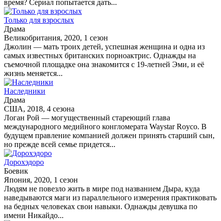
время? Сериал попытается дать...
Только для взрослых
Драма
Великобритания, 2020, 1 сезон
Джолин — мать троих детей, успешная женщина и одна из
самых известных британских порноактрис. Однажды на
съемочной площадке она знакомится с 19-летней Эми, и её
жизнь меняется...
Наследники
Драма
США, 2018, 4 сезона
Логан Рой — могущественный стареющий глава
международного медийного конгломерата Waystar Royco. В
будущем правление компанией должен принять старший сын,
но прежде всей семье придется...
Дорохэдоро
Боевик
Япония, 2020, 1 сезон
Людям не повезло жить в мире под названием Дыра, куда
наведываются маги из параллельного измерения практиковать
на бедных человеках свои навыки. Однажды девушка по
имени Никайдо...