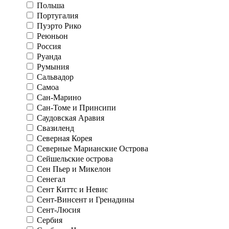
Польша
Португалия
Пуэрто Рико
Реюньон
Россия
Руанда
Румыния
Сальвадор
Самоа
Сан-Марино
Сан-Томе и Принсипи
Саудовская Аравия
Свазиленд
Северная Корея
Северные Марианские Острова
Сейшельские острова
Сен Пьер и Микелон
Сенегал
Сент Киттс и Невис
Сент-Винсент и Гренадины
Сент-Люсия
Сербия