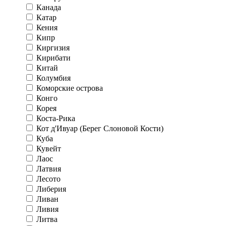
Канада
Катар
Кения
Кипр
Киргизия
Кирибати
Китай
Колумбия
Коморские острова
Конго
Корея
Коста-Рика
Кот д'Ивуар (Берег Слоновой Кости)
Куба
Кувейт
Лаос
Латвия
Лесото
Либерия
Ливан
Ливия
Литва