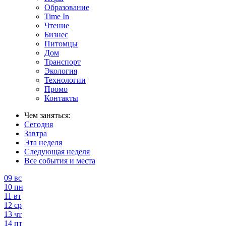
Образование
Time In
Чтение
Бизнес
Питомцы
Дом
Транспорт
Экология
Технологии
Промо
Контакты
Чем заняться:
Сегодня
Завтра
Эта неделя
Следующая неделя
Все события и места
09
вс
10
пн
11
вт
12
ср
13
чт
14
пт