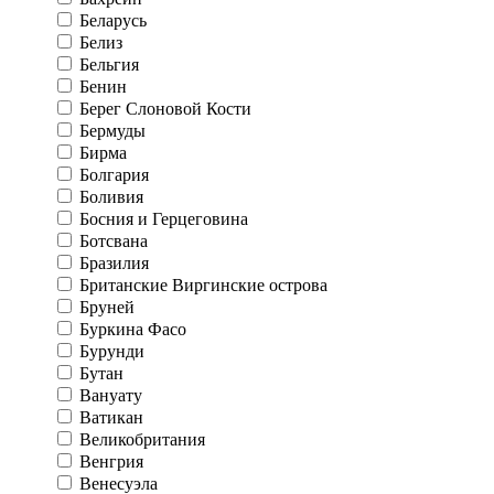
Беларусь
Белиз
Бельгия
Бенин
Берег Слоновой Кости
Бермуды
Бирма
Болгария
Боливия
Босния и Герцеговина
Ботсвана
Бразилия
Британские Виргинские острова
Бруней
Буркина Фасо
Бурунди
Бутан
Вануату
Ватикан
Великобритания
Венгрия
Венесуэла