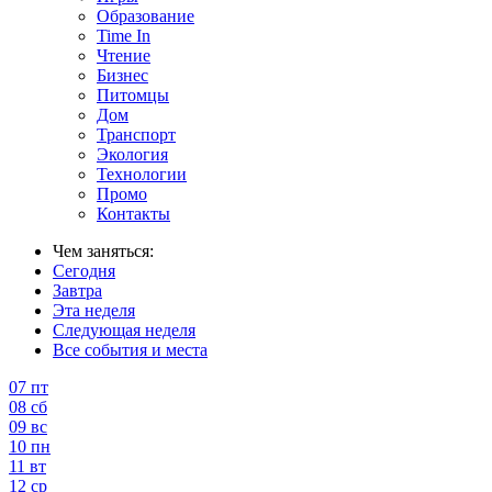
Образование
Time In
Чтение
Бизнес
Питомцы
Дом
Транспорт
Экология
Технологии
Промо
Контакты
Чем заняться:
Сегодня
Завтра
Эта неделя
Следующая неделя
Все события и места
07
пт
08
сб
09
вс
10
пн
11
вт
12
ср