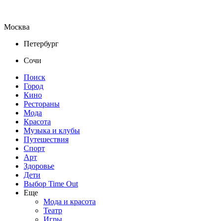
Москва
Петербург
Сочи
Поиск
Город
Кино
Рестораны
Мода
Красота
Музыка и клубы
Путешествия
Спорт
Арт
Здоровье
Дети
Выбор Time Out
Еще
Мода и красота
Театр
Игры