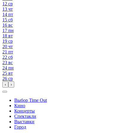
12
ср
13
чт
14
пт
15
сб
16
вс
17
пн
18
вт
19
ср
20
чт
21
пт
22
сб
23
вс
24
пн
25
вт
26
ср
‹
›
Выбор Time Out
Кино
Концерты
Спектакли
Выставки
Город