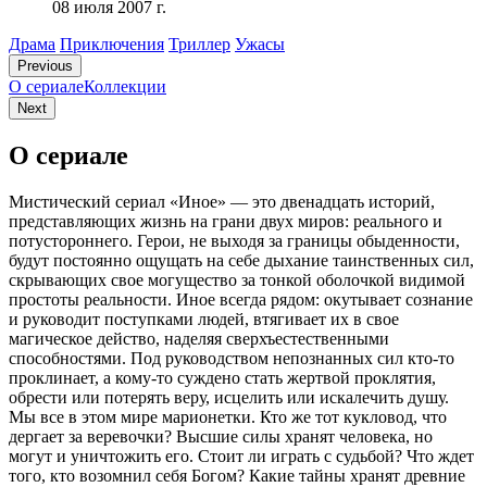
08 июля 2007 г.
Драма
Приключения
Триллер
Ужасы
Previous
О сериале
Коллекции
Next
О сериале
Мистический сериал «Иное» — это двенадцать историй,
представляющих жизнь на грани двух миров: реального и
потустороннего. Герои, не выходя за границы обыденности,
будут постоянно ощущать на себе дыхание таинственных сил,
скрывающих свое могущество за тонкой оболочкой видимой
простоты реальности. Иное всегда рядом: окутывает сознание
и руководит поступками людей, втягивает их в свое
магическое действо, наделяя сверхъестественными
способностями. Под руководством непознанных сил кто-то
проклинает, а кому-то суждено стать жертвой проклятия,
обрести или потерять веру, исцелить или искалечить душу.
Мы все в этом мире марионетки. Кто же тот кукловод, что
дергает за веревочки? Высшие силы хранят человека, но
могут и уничтожить его. Стоит ли играть с судьбой? Что ждет
того, кто возомнил себя Богом? Какие тайны хранят древние