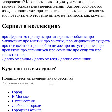
захоронения? Как переманивают удачу и можно ли ее
вернуть? Какова цена вечной жизни? Авторы собираются
изрядно пощекотать зрителю нервы и, возможно, заставить
его поверить, что этот мир далеко не так прост, как кажется.
Сериал в коллекциях
про Деревянко
про жуть
про загадочные события
про
магических
про мистик
про мистику
про мифических существ
про неизвестное
про необъяснимое
про потустороннее
про
проклятие
про серийников
про сознание
про существ
про
таинственное
Далеко от войны
Далеко от тебя
Далёкие странники
Куда пойти в выходные?
Подпишитесь на еженедельную рассылку
Город
В Москве
Путешествия
Любовь в городе
Городская афиша