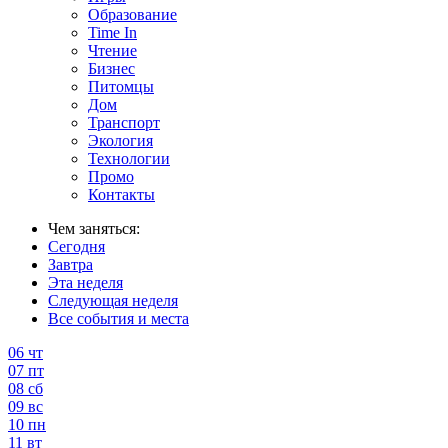
Образование
Time In
Чтение
Бизнес
Питомцы
Дом
Транспорт
Экология
Технологии
Промо
Контакты
Чем заняться:
Сегодня
Завтра
Эта неделя
Следующая неделя
Все события и места
06
чт
07
пт
08
сб
09
вс
10
пн
11
вт