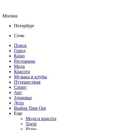
Москва
Петербург
Сочи
Поиск
Город
Кино
Рестораны
Мода
Красота
Музыка и клубы
Путешествия
Спорт
Арт
Здоровье
Дети
Выбор Time Out
Еще
Мода и красота
Театр
Игры