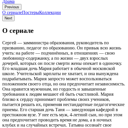
Драма
Previous
О сериале
Постеры
Коллекции
Next
О сериале
Сергей — замминистра образования, руководитель по
призванию, педагог по образованию. Он привык всю жизнь
учить: на работе — подчинённых, в отношениях — свою
любовницу-содержанку, а по жизни — двух взрослых
дочерей, которых он после смерти жены опекает в одиночку.
Его младшая дочь Мария работает в обычной московской
школе. Учительской зарплаты не хватает, и она вынуждена
подрабатывать. Мария запросто может воспользоваться
положением своего отца, но она предпочитает независимость.
Она нравится мужчинам, но гордость и завышенные
требования к людям мешают ей быть счастливой. Мария
близко к сердцу принимает проблемы своих учеников,
пытается решать их, применяя нестандартные педагогические
приемы. Его старшая дочь Таня — заведующая кафедрой в
престижном вузе. У нее есть муж, 4-летний сын, но при этом
она предпочитает проводить время не дома, а в ночных
клубах и на случайных встречах. Татьяна осознаёт свое