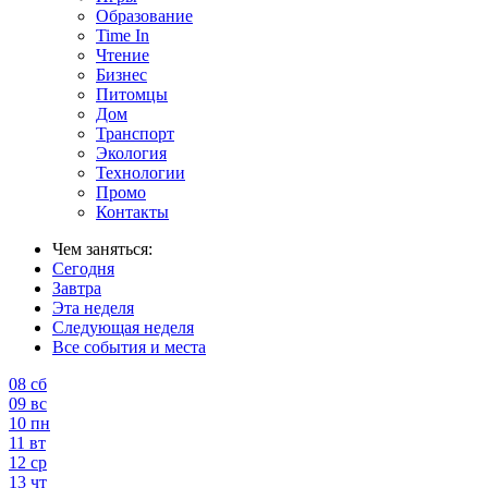
Образование
Time In
Чтение
Бизнес
Питомцы
Дом
Транспорт
Экология
Технологии
Промо
Контакты
Чем заняться:
Сегодня
Завтра
Эта неделя
Следующая неделя
Все события и места
08
сб
09
вс
10
пн
11
вт
12
ср
13
чт