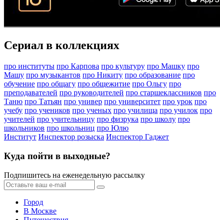
Сериал в коллекциях
про институты
про Карпова
про культуру
про Машку
про
Машу
про музыкантов
про Никиту
про образование
про
обучение
про общагу
про общежитие
про Ольгу
про
преподавателей
про руководителей
про старшеклассников
про
Таню
про Татьян
про универ
про университет
про урок
про
учебу
про учеников
про ученых
про училища
про училок
про
учителей
про учительницу
про физрука
про школу
про
школьников
про школьниц
про Юлю
Институт
Инспектор розыска
Инспектор Гаджет
Куда пойти в выходные?
Подпишитесь на еженедельную рассылку
Город
В Москве
Путешествия