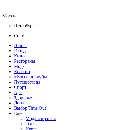
Москва
Петербург
Сочи
Поиск
Город
Кино
Рестораны
Мода
Красота
Музыка и клубы
Путешествия
Спорт
Арт
Здоровье
Дети
Выбор Time Out
Еще
Мода и красота
Театр
Игры