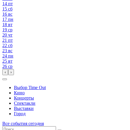
14
пт
15
сб
16
вс
17
пн
18
вт
19
ср
20
чт
21
пт
22
сб
23
вс
24
пн
25
вт
26
ср
‹
›
Выбор Time Out
Кино
Концерты
Спектакли
Выставки
Город
Все события сегодня