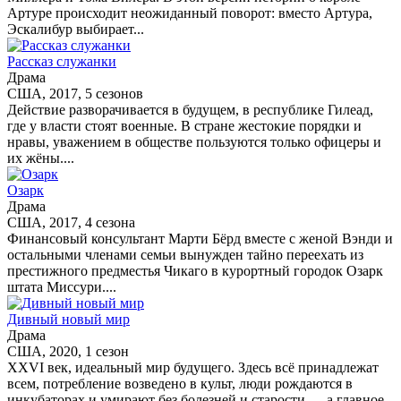
Артуре происходит неожиданный поворот: вместо Артура,
Эскалибур выбирает...
Рассказ служанки
Драма
США, 2017, 5 сезонов
Действие разворачивается в будущем, в республике Гилеад,
где у власти стоят военные. В стране жестокие порядки и
нравы, уважением в обществе пользуются только офицеры и
их жёны....
Озарк
Драма
США, 2017, 4 сезона
Финансовый консультант Марти Бёрд вместе с женой Вэнди и
остальными членами семьи вынужден тайно переехать из
престижного предместья Чикаго в курортный городок Озарк
штата Миссури....
Дивный новый мир
Драма
США, 2020, 1 сезон
XXVI век, идеальный мир будущего. Здесь всё принадлежат
всем, потребление возведено в культ, люди рождаются в
инкубаторах и умирают без болезней и старости — а главное,