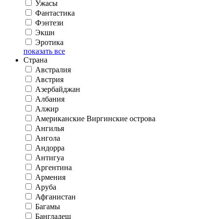
Ужасы
Фантастика
Фэнтези
Экшн
Эротика
показать все
Страна
Австралия
Австрия
Азербайджан
Албания
Алжир
Американские Виргинские острова
Ангилья
Ангола
Андорра
Антигуа
Аргентина
Армения
Аруба
Афганистан
Багамы
Бангладеш