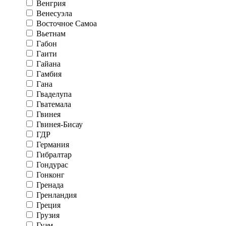
Венгрия
Венесуэла
Восточное Самоа
Вьетнам
Габон
Гаити
Гайана
Гамбия
Гана
Гваделупа
Гватемала
Гвинея
Гвинея-Бисау
ГДР
Германия
Гибралтар
Гондурас
Гонконг
Гренада
Гренландия
Греция
Грузия
Гуам