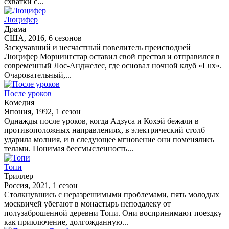
схватки с...
Люцифер
Драма
США, 2016, 6 сезонов
Заскучавший и несчастный повелитель преисподней
Люцифер Морнингстар оставил свой престол и отправился в
современный Лос-Анджелес, где основал ночной клуб «Lux».
Очаровательный,...
После уроков
Комедия
Япония, 1992, 1 сезон
Однажды после уроков, когда Адзуса и Кохэй бежали в
противоположных направлениях, в электрический столб
ударила молния, и в следующее мгновение они поменялись
телами. Понимая бессмысленность...
Топи
Триллер
Россия, 2021, 1 сезон
Столкнувшись с неразрешимыми проблемами, пять молодых
москвичей убегают в монастырь неподалеку от
полузаброшенной деревни Топи. Они воспринимают поездку
как приключение, долгожданную...