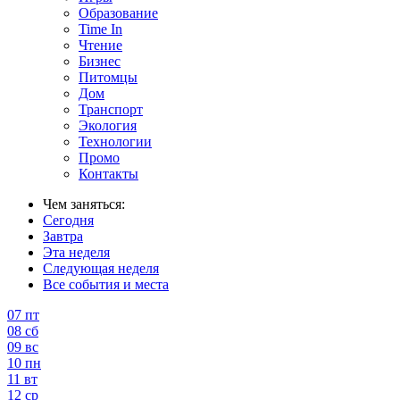
Образование
Time In
Чтение
Бизнес
Питомцы
Дом
Транспорт
Экология
Технологии
Промо
Контакты
Чем заняться:
Сегодня
Завтра
Эта неделя
Следующая неделя
Все события и места
07
пт
08
сб
09
вс
10
пн
11
вт
12
ср