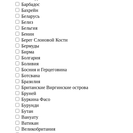
Барбадос
Бахрейн
Беларусь
Белиз
Бельгия
Бенин
Берег Слоновой Кости
Бермуды
Бирма
Болгария
Боливия
Босния и Герцеговина
Ботсвана
Бразилия
Британские Виргинские острова
Бруней
Буркина Фасо
Бурунди
Бутан
Вануату
Ватикан
Великобритания