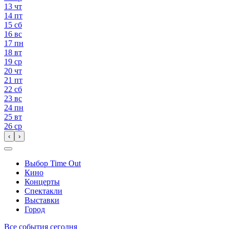
13
чт
14
пт
15
сб
16
вс
17
пн
18
вт
19
ср
20
чт
21
пт
22
сб
23
вс
24
пн
25
вт
26
ср
‹
›
Выбор Time Out
Кино
Концерты
Спектакли
Выставки
Город
Все события сегодня