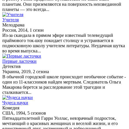
планетам. Они приземляются на поверхность неизведанной
планеты — это всегда...
Учителя
Мелодрама
Россия, 2014, 1 сезон
Из-за скандала в прямом эфире известный телеведущий
праймового ток-шоу покидает столицу и устраивается в
подмосковную школу учителем литературы. Неудачная шутка
во время выпуска...
Первые ласточки
Детектив
Украина, 2019, 2 сезона
В обычной городской школе происходит необычное событие -
один из 11-классников найден мертвым. Следователь Ольга
Макарова берется за расследование этой трагедии и
сталкивается...
Чудеса науки
Комедия
США, 1994, 5 сезонов
Пятнадцатилетний Гарри Уоллас, невзрачный подросток,
мечтающий о красивых женщинах и веселой жизни, и его
единственный друг, застенчивый и добродушный