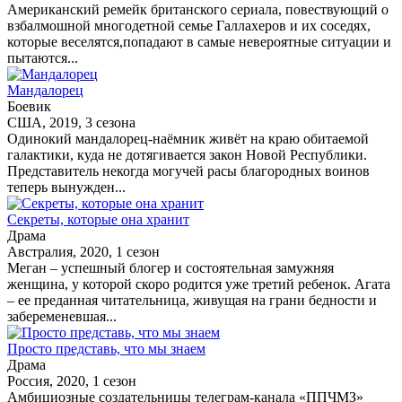
Американский ремейк британского сериала, повествующий о
взбалмошной многодетной семье Галлахеров и их соседях,
которые веселятся,попадают в самые невероятные ситуации и
пытаются...
Мандалорец
Боевик
США, 2019, 3 сезона
Одинокий мандалорец-наёмник живёт на краю обитаемой
галактики, куда не дотягивается закон Новой Республики.
Представитель некогда могучей расы благородных воинов
теперь вынужден...
Секреты, которые она хранит
Драма
Австралия, 2020, 1 сезон
Меган – успешный блогер и состоятельная замужняя
женщина, у которой скоро родится уже третий ребенок. Агата
– ее преданная читательница, живущая на грани бедности и
забеременевшая...
Просто представь, что мы знаем
Драма
Россия, 2020, 1 сезон
Амбициозные создательницы телеграм-канала «ППЧМЗ»