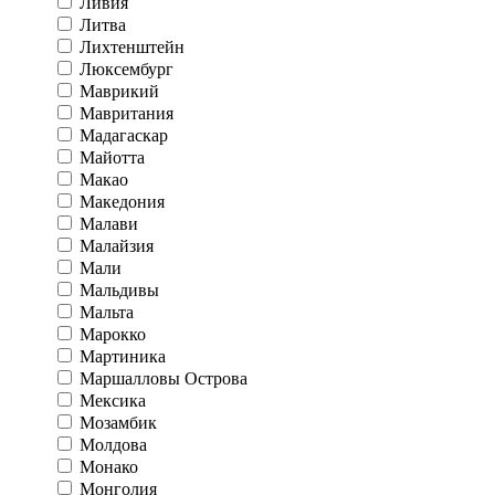
Ливия
Литва
Лихтенштейн
Люксембург
Маврикий
Мавритания
Мадагаскар
Майотта
Макао
Македония
Малави
Малайзия
Мали
Мальдивы
Мальта
Марокко
Мартиника
Маршалловы Острова
Мексика
Мозамбик
Молдова
Монако
Монголия