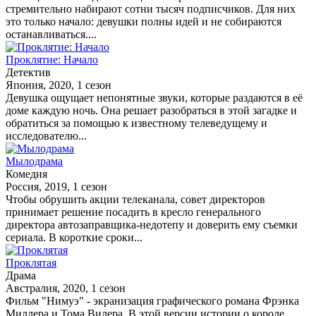
стремительно набирают сотни тысяч подписчиков. Для них
это только начало: девушки полны идей и не собираются
останавливаться....
Проклятие: Начало
Детектив
Япония, 2020, 1 сезон
Девушка ощущает непонятные звуки, которые раздаются в её
доме каждую ночь. Она решает разобраться в этой загадке и
обратиться за помощью к известному телеведущему и
исследователю...
Мылодрама
Комедия
Россия, 2019, 1 сезон
Чтобы обрушить акции телеканала, совет директоров
принимает решение посадить в кресло генерального
директора автозаправщика-недотепу и доверить ему съемки
сериала. В короткие сроки...
Проклятая
Драма
Австралия, 2020, 1 сезон
Фильм "Нимуэ" - экранизация графического романа Фрэнка
Миллера и Тома Вилера. В этой версии истории о короле