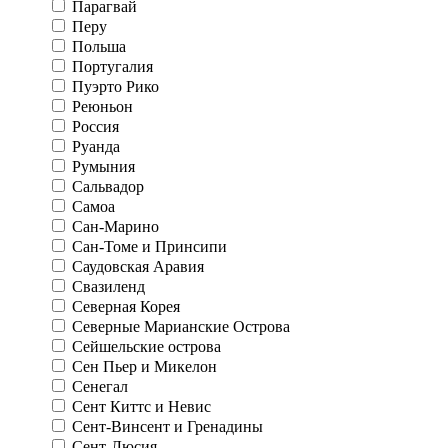
Парагвай
Перу
Польша
Португалия
Пуэрто Рико
Реюньон
Россия
Руанда
Румыния
Сальвадор
Самоа
Сан-Марино
Сан-Томе и Принсипи
Саудовская Аравия
Свазиленд
Северная Корея
Северные Марианские Острова
Сейшельские острова
Сен Пьер и Микелон
Сенегал
Сент Киттс и Невис
Сент-Винсент и Гренадины
Сент-Люсия