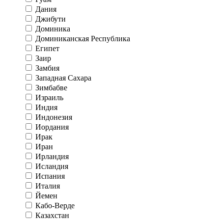
Дания
Джибути
Доминика
Доминиканская Республика
Египет
Заир
Замбия
Западная Сахара
Зимбабве
Израиль
Индия
Индонезия
Иордания
Ирак
Иран
Ирландия
Исландия
Испания
Италия
Йемен
Кабо-Верде
Казахстан