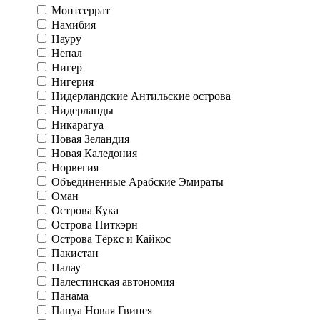
Монтсеррат
Намибия
Науру
Непал
Нигер
Нигерия
Нидерландские Антильские острова
Нидерланды
Никарагуа
Новая Зеландия
Новая Каледония
Норвегия
Объединенные Арабские Эмираты
Оман
Острова Кука
Острова Питкэрн
Острова Тёркс и Кайкос
Пакистан
Палау
Палестинская автономия
Панама
Папуа Новая Гвинея