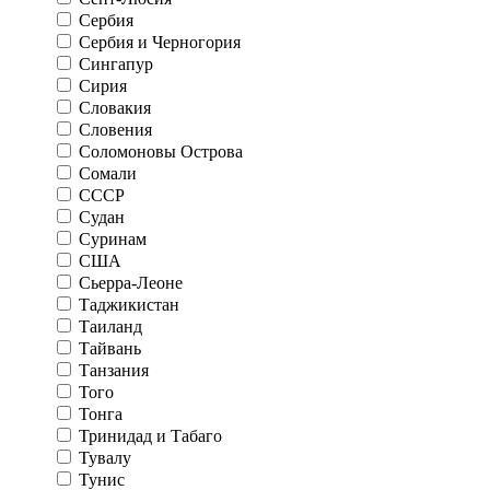
Сербия
Сербия и Черногория
Сингапур
Сирия
Словакия
Словения
Соломоновы Острова
Сомали
СССР
Судан
Суринам
США
Сьерра-Леоне
Таджикистан
Таиланд
Тайвань
Танзания
Того
Тонга
Тринидад и Табаго
Тувалу
Тунис