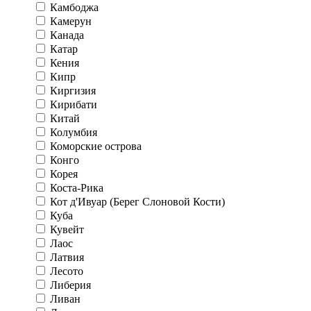
Камбоджа
Камерун
Канада
Катар
Кения
Кипр
Киргизия
Кирибати
Китай
Колумбия
Коморские острова
Конго
Корея
Коста-Рика
Кот д'Ивуар (Берег Слоновой Кости)
Куба
Кувейт
Лаос
Латвия
Лесото
Либерия
Ливан