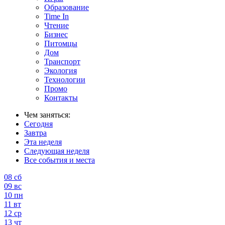
Образование
Time In
Чтение
Бизнес
Питомцы
Дом
Транспорт
Экология
Технологии
Промо
Контакты
Чем заняться:
Сегодня
Завтра
Эта неделя
Следующая неделя
Все события и места
08
сб
09
вс
10
пн
11
вт
12
ср
13
чт