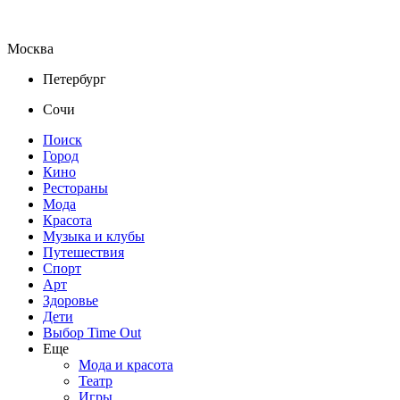
Москва
Петербург
Сочи
Поиск
Город
Кино
Рестораны
Мода
Красота
Музыка и клубы
Путешествия
Спорт
Арт
Здоровье
Дети
Выбор Time Out
Еще
Мода и красота
Театр
Игры