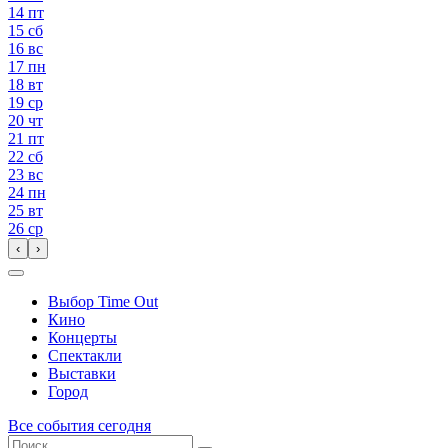
14
пт
15
сб
16
вс
17
пн
18
вт
19
ср
20
чт
21
пт
22
сб
23
вс
24
пн
25
вт
26
ср
‹
›
Выбор Time Out
Кино
Концерты
Спектакли
Выставки
Город
Все события сегодня