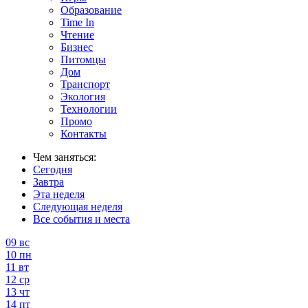
Образование
Time In
Чтение
Бизнес
Питомцы
Дом
Транспорт
Экология
Технологии
Промо
Контакты
Чем заняться:
Сегодня
Завтра
Эта неделя
Следующая неделя
Все события и места
09
вс
10
пн
11
вт
12
ср
13
чт
14
пт