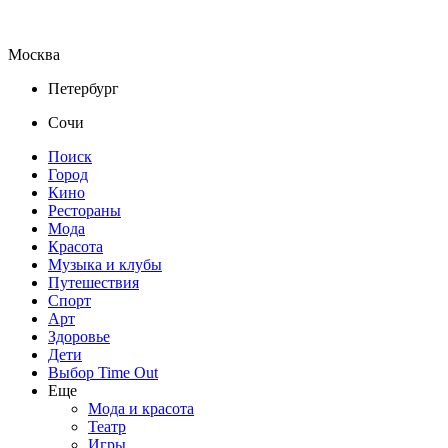
Москва
Петербург
Сочи
Поиск
Город
Кино
Рестораны
Мода
Красота
Музыка и клубы
Путешествия
Спорт
Арт
Здоровье
Дети
Выбор Time Out
Еще
Мода и красота
Театр
Игры