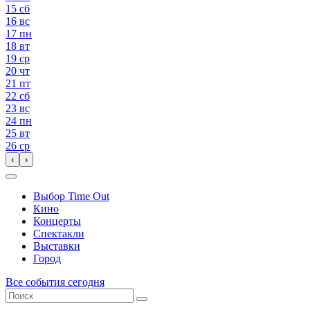
15
сб
16
вс
17
пн
18
вт
19
ср
20
чт
21
пт
22
сб
23
вс
24
пн
25
вт
26
ср
‹
›
Выбор Time Out
Кино
Концерты
Спектакли
Выставки
Город
Все события сегодня