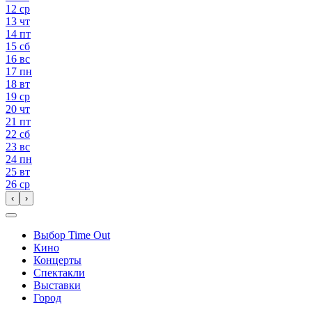
12
ср
13
чт
14
пт
15
сб
16
вс
17
пн
18
вт
19
ср
20
чт
21
пт
22
сб
23
вс
24
пн
25
вт
26
ср
‹
›
Выбор Time Out
Кино
Концерты
Спектакли
Выставки
Город