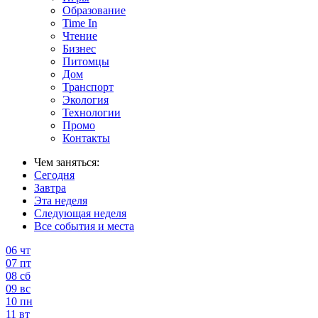
Образование
Time In
Чтение
Бизнес
Питомцы
Дом
Транспорт
Экология
Технологии
Промо
Контакты
Чем заняться:
Сегодня
Завтра
Эта неделя
Следующая неделя
Все события и места
06
чт
07
пт
08
сб
09
вс
10
пн
11
вт