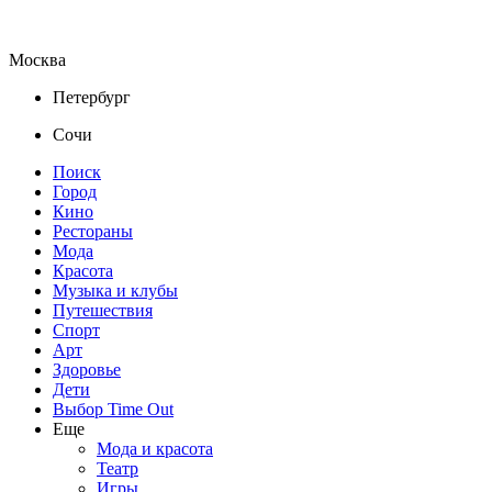
Москва
Петербург
Сочи
Поиск
Город
Кино
Рестораны
Мода
Красота
Музыка и клубы
Путешествия
Спорт
Арт
Здоровье
Дети
Выбор Time Out
Еще
Мода и красота
Театр
Игры