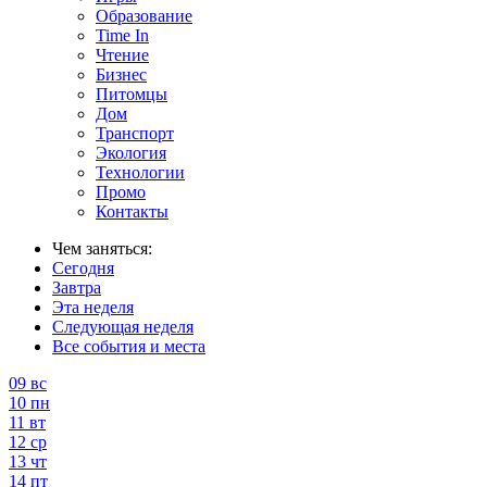
Образование
Time In
Чтение
Бизнес
Питомцы
Дом
Транспорт
Экология
Технологии
Промо
Контакты
Чем заняться:
Сегодня
Завтра
Эта неделя
Следующая неделя
Все события и места
09
вс
10
пн
11
вт
12
ср
13
чт
14
пт