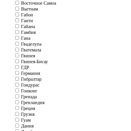
Восточное Самоа
Вьетнам
Габон
Гаити
Гайана
Гамбия
Гана
Гваделупа
Гватемала
Гвинея
Гвинея-Бисау
ГДР
Германия
Гибралтар
Гондурас
Гонконг
Гренада
Гренландия
Греция
Грузия
Гуам
Дания