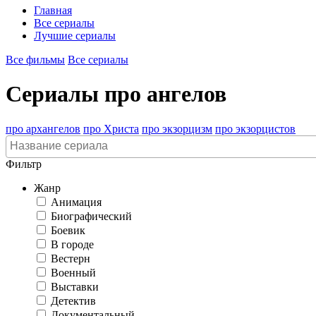
Главная
Все сериалы
Лучшие сериалы
Все фильмы
Все сериалы
Сериалы про ангелов
про архангелов
про Христа
про экзорцизм
про экзорцистов
Фильтр
Жанр
Анимация
Биографический
Боевик
В городе
Вестерн
Военный
Выставки
Детектив
Документальный