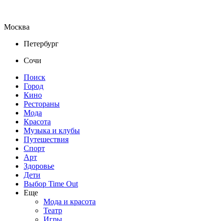
Москва
Петербург
Сочи
Поиск
Город
Кино
Рестораны
Мода
Красота
Музыка и клубы
Путешествия
Спорт
Арт
Здоровье
Дети
Выбор Time Out
Еще
Мода и красота
Театр
Игры