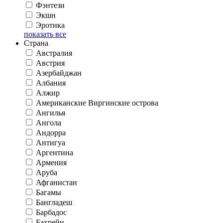
Фэнтези
Экшн
Эротика
показать все
Страна
Австралия
Австрия
Азербайджан
Албания
Алжир
Американские Виргинские острова
Ангилья
Ангола
Андорра
Антигуа
Аргентина
Армения
Аруба
Афганистан
Багамы
Бангладеш
Барбадос
Бахрейн