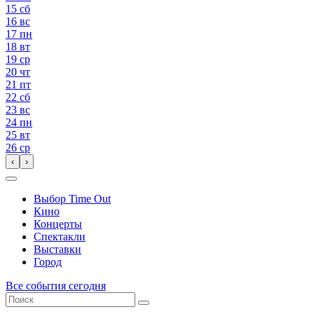
15
сб
16
вс
17
пн
18
вт
19
ср
20
чт
21
пт
22
сб
23
вс
24
пн
25
вт
26
ср
‹
›
Выбор Time Out
Кино
Концерты
Спектакли
Выставки
Город
Все события сегодня