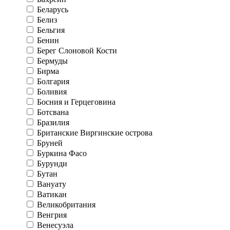
Беларусь
Белиз
Бельгия
Бенин
Берег Слоновой Кости
Бермуды
Бирма
Болгария
Боливия
Босния и Герцеговина
Ботсвана
Бразилия
Британские Виргинские острова
Бруней
Буркина Фасо
Бурунди
Бутан
Вануату
Ватикан
Великобритания
Венгрия
Венесуэла