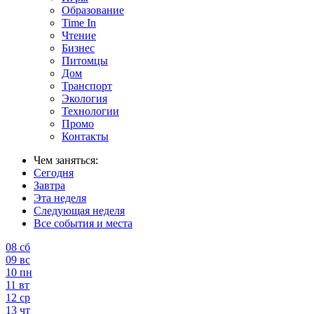
Образование
Time In
Чтение
Бизнес
Питомцы
Дом
Транспорт
Экология
Технологии
Промо
Контакты
Чем заняться:
Сегодня
Завтра
Эта неделя
Следующая неделя
Все события и места
08
сб
09
вс
10
пн
11
вт
12
ср
13
чт