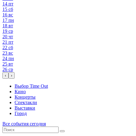
14
пт
15
сб
16
вс
17
пн
18
вт
19
ср
20
чт
21
пт
22
сб
23
вс
24
пн
25
вт
26
ср
‹
›
Выбор Time Out
Кино
Концерты
Спектакли
Выставки
Город
Все события сегодня