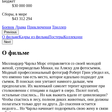
Бюджет
$30 000 000
Сборы, в мире
$43 312 294
Боевик
Драма
Приключения
Триллер
Previous
О фильме
Кадры из фильмa
Постеры
Коллекции
Next
О фильме
Миллиардер Чарльз Морс отправляется со своей молодой
женой, супермоделью Микки, на Аляску для фотосъемок.
Модный профессиональный фотограф Роберт Грин убедил их,
что именно там есть место, которое идеально подходит для
съемок. В поисках они улетают намного дальше, чем
предполагали. Их маленький самолет терпит крушение при
столкновении с птицами и падает в озеро. Пилот погиб,
остальные спаслись... Но как выжить вдали от цивилизации?
Чтобы спастись в лесу, полном диких животных, они должны
полагаться только друг на друга. До спасения остается
недолго... Но Чарльз начинает подозревать свою жену в связи