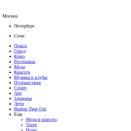
Москва
Петербург
Сочи
Поиск
Город
Кино
Рестораны
Мода
Красота
Музыка и клубы
Путешествия
Спорт
Арт
Здоровье
Дети
Выбор Time Out
Еще
Мода и красота
Театр
Игры