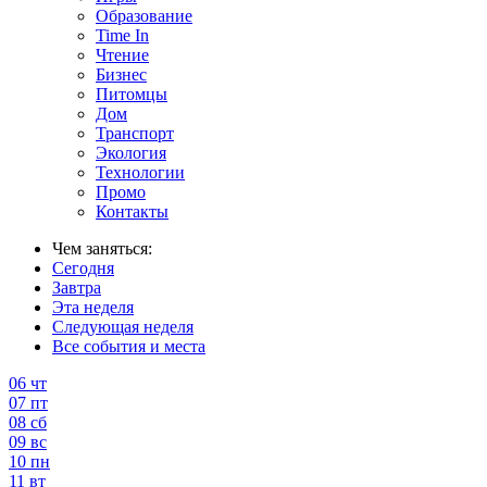
Образование
Time In
Чтение
Бизнес
Питомцы
Дом
Транспорт
Экология
Технологии
Промо
Контакты
Чем заняться:
Сегодня
Завтра
Эта неделя
Следующая неделя
Все события и места
06
чт
07
пт
08
сб
09
вс
10
пн
11
вт