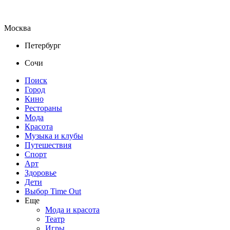
Москва
Петербург
Сочи
Поиск
Город
Кино
Рестораны
Мода
Красота
Музыка и клубы
Путешествия
Спорт
Арт
Здоровье
Дети
Выбор Time Out
Еще
Мода и красота
Театр
Игры