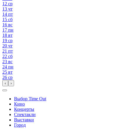
12
ср
13
чт
14
пт
15
сб
16
вс
17
пн
18
вт
19
ср
20
чт
21
пт
22
сб
23
вс
24
пн
25
вт
26
ср
‹
›
Выбор Time Out
Кино
Концерты
Спектакли
Выставки
Город