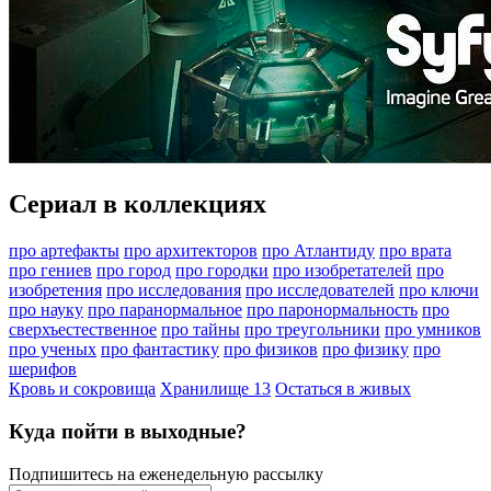
Сериал в коллекциях
про артефакты
про архитекторов
про Атлантиду
про врата
про гениев
про город
про городки
про изобретателей
про
изобретения
про исследования
про исследователей
про ключи
про науку
про паранормальное
про паронормальность
про
сверхъестественное
про тайны
про треугольники
про умников
про ученых
про фантастику
про физиков
про физику
про
шерифов
Кровь и сокровища
Хранилище 13
Остаться в живых
Куда пойти в выходные?
Подпишитесь на еженедельную рассылку