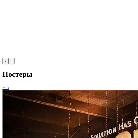
‹
›
Постеры
+-5