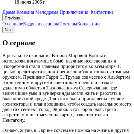
18 июля 2006 г.
Драма
Комедия
Мелодрама
Приключения
Фантастика
Previous
О сериале
Кадры из сериалa
Постеры
Коллекции
Next
О сериале
В результате окончания Второй Мировой Войны и
использования атомных бомб, научные исследования и
изобретения стали главным приоритетом во всем мире. С
целью предотвратить повторение ошибок и гонки с атомным
оружием, Президент Гарри С. Труман совместно с Альбертом
Эйнштейном и другими советниками решили создать
удаленную область в Тихоокеанском Северо-западе, где
величайшие умы и вундеркинды могли жить и работать в
благоприятной среде. Для этого были приглашены лучшие
архитекторы и планировщики, чтобы создать идеальное место
для этих гениев - город Эврика. Этот город был строго
секретным и не отмечен на картах, известен только
Пентагону.
Однако, жизнь в Эврике совсем не похожа на жизнь в других