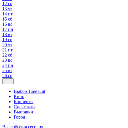
12
ср
13
чт
14
пт
15
сб
16
вс
17
пн
18
вт
19
ср
20
чт
21
пт
22
сб
23
вс
24
пн
25
вт
26
ср
‹
›
Выбор Time Out
Кино
Концерты
Спектакли
Выставки
Город
Все события сегодня