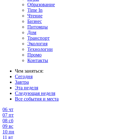
Образование
Time In
Чтение
Бизнес
Питомцы
Дом
Транспорт
Экология
Технологии
Промо
Контакты
Чем заняться:
Сегодня
Завтра
Эта неделя
Следующая неделя
Все события и места
06
чт
07
пт
08
сб
09
вс
10
пн
11
вт