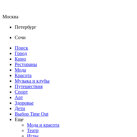
Москва
Петербург
Сочи
Поиск
Город
Кино
Рестораны
Мода
Красота
Музыка и клубы
Путешествия
Спорт
Арт
Здоровье
Дети
Выбор Time Out
Еще
Мода и красота
Театр
Игры